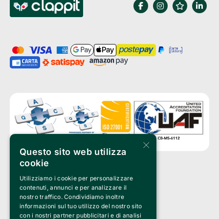
×
Questo sito web utilizza
cookie
Utilizziamo i cookie per personalizzare
Clappit è un marchio di proprietà di:
Bemils Srl 
contenuti, annunci e per analizzare il
a Socio Unico
nostro traffico. Condividiamo inoltre
Via Fosse Ardeatine, 4 -20092 Cinisello Balsamo (MI)
informazioni sul tuo utilizzo del nostro sito
PI 05589050961
con i nostri partner pubblicitari e di analisi
Iscr. C.C.I.A.A. Milano R.E.A. 1833471