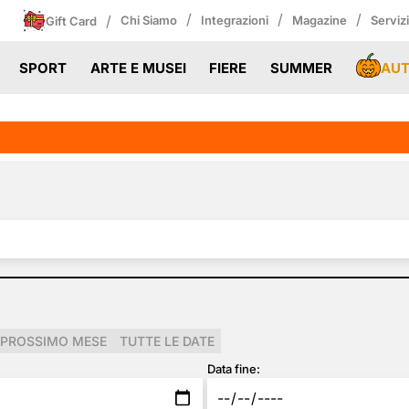
/
/
/
/
Chi Siamo
Integrazioni
Magazine
Serviz
Gift Card
AU
SPORT
ARTE E MUSEI
FIERE
SUMMER
PROSSIMO MESE
TUTTE LE DATE
Data fine: