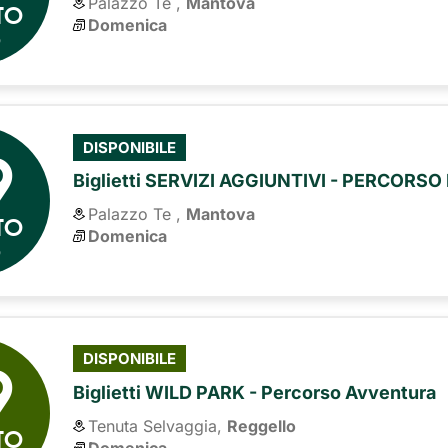
Palazzo Te ,
Mantova
TO
Domenica
6
9
DISPONIBILE
Biglietti SERVIZI AGGIUNTIVI - PERCORS
Palazzo Te ,
Mantova
TO
Domenica
6
9
DISPONIBILE
Biglietti WILD PARK - Percorso Avventura
Tenuta Selvaggia,
Reggello
TO
Domenica