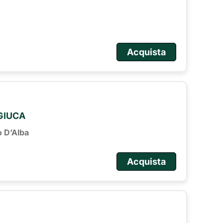
Acquista
 GIUCA
o D’Alba
Acquista