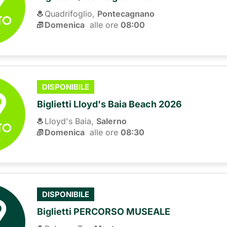
Quadrifoglio,
Pontecagnano
TO
Domenica
alle ore 
08:00
6
9
DISPONIBILE
Biglietti Lloyd's Baia Beach 2026
Lloyd's Baia,
Salerno
TO
Domenica
alle ore 
08:30
6
9
DISPONIBILE
Biglietti PERCORSO MUSEALE