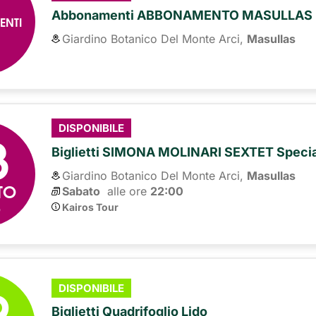
Abbonamenti ABBONAMENTO MASULLAS 
ENTI
Giardino Botanico Del Monte Arci,
Masullas
8
DISPONIBILE
Biglietti SIMONA MOLINARI SEXTET Spec
Giardino Botanico Del Monte Arci,
Masullas
TO
Sabato
alle ore 
22:00
6
Kairos Tour
9
DISPONIBILE
Biglietti Quadrifoglio Lido