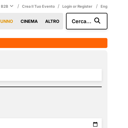
/
/
/
i B2B
Crea Il Tuo Evento
Login or Register
Eng
Cerca...
TUNNO
CINEMA
ALTRO