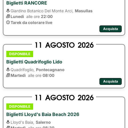
Biglietti RANCORE
Giardino Botanico Del Monte Arci,
Masullas
Lunedì
alle ore 
22:00
Tarek da colorare live
Acquista
11
AGOSTO
2026
DISPONIBILE
Biglietti Quadrifoglio Lido
Quadrifoglio,
Pontecagnano
Martedì
alle ore 
08:00
Acquista
11
AGOSTO
2026
DISPONIBILE
Biglietti Lloyd's Baia Beach 2026
Lloyd's Baia,
Salerno
Martedì
alle ore 
08:30