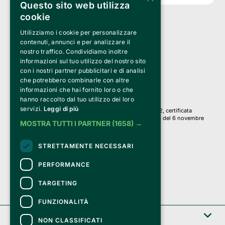
Questo sito web utilizza
cookie
Utilizziamo i cookie per personalizzare
Clappit è un marchio di proprietà di:
Bemils Srl 
contenuti, annunci e per analizzare il
a Socio Unico
nostro traffico. Condividiamo inoltre
Via Fosse Ardeatine, 4 -20092 Cinisello Balsamo (MI)
informazioni sul tuo utilizzo del nostro sito
PI 05589050961
con i nostri partner pubblicitari e di analisi
Iscr. C.C.I.A.A. Milano R.E.A. 1833471
© 2010-2025 Bemils Srl - Tutti i diritti riservati
che potrebbero combinarle con altre
informazioni che hai fornito loro o che
Credits: 
hanno raccolto dal tuo utilizzo dei loro
servizi.
Leggi di più
Clappit è basato sulla piattaforma di biglietteria Belive 6.2, certificata
dall’Agenzia delle Entrate con protocollo n. 2025/445474 del 6 novembre
MOSTRA TUTTI I PARTNER
(1658) →
2025.
Su Clappit i tuoi acquisti ed i tuoi dati
STRETTAMENTE NECESSARI
sono sicuri e protetti da un certificato SSL
con crittografia a 128 bit.
PERFORMANCE
TARGETING
FUNZIONALITÀ
Clappit
NON CLASSIFICATI