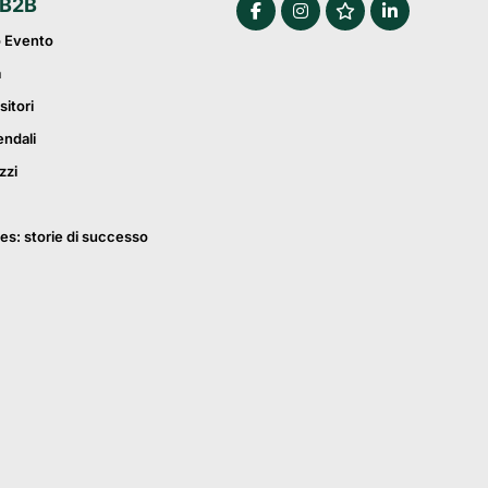
 B2B
o Evento
a
sitori
endali
zzi
es: storie di successo