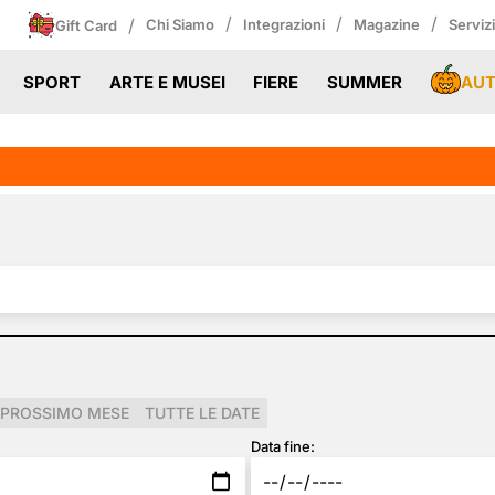
/
/
/
/
Chi Siamo
Integrazioni
Magazine
Serviz
Gift Card
AU
SPORT
ARTE E MUSEI
FIERE
SUMMER
PROSSIMO MESE
TUTTE LE DATE
Data fine: