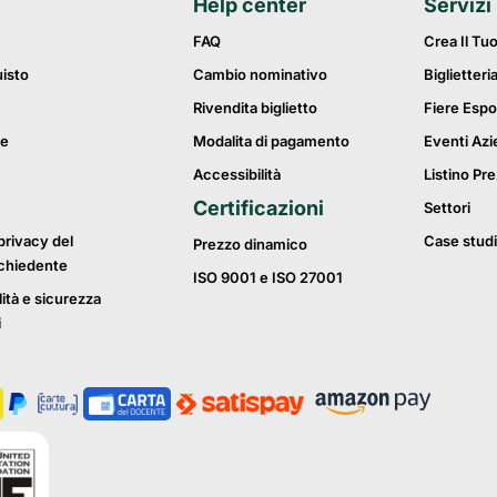
Help center
Servizi
FAQ
Crea Il Tu
uisto
Cambio nominativo
Biglietteri
Rivendita biglietto
Fiere Espo
ie
Modalita di pagamento
Eventi Azi
Accessibilità
Listino Pre
Certificazioni
Settori
privacy del
Case studi
Prezzo dinamico
ichiedente
ISO 9001 e ISO 27001
lità e sicurezza
i