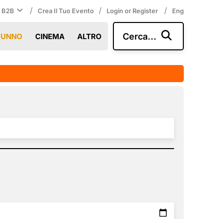
/
/
/
i B2B
Crea Il Tuo Evento
Login or Register
Eng
Cerca...
TUNNO
CINEMA
ALTRO