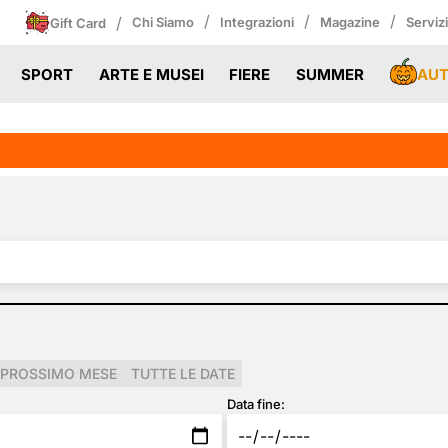
/
/
/
/
Chi Siamo
Integrazioni
Magazine
Serviz
Gift Card
AU
SPORT
ARTE E MUSEI
FIERE
SUMMER
PROSSIMO MESE
TUTTE LE DATE
Data fine: