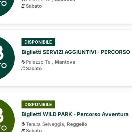
TO
Sabato
6
8
DISPONIBILE
Biglietti SERVIZI AGGIUNTIVI - PERCORS
Palazzo Te ,
Mantova
TO
Sabato
6
8
DISPONIBILE
Biglietti WILD PARK - Percorso Avventura
Tenuta Selvaggia,
Reggello
TO
Sabato