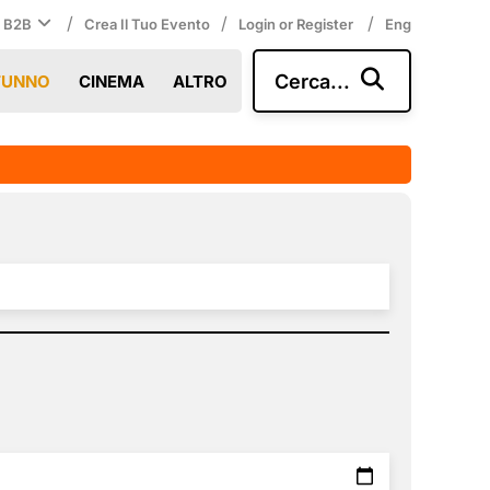
/
/
/
i B2B
Crea Il Tuo Evento
Login or Register
Eng
Cerca...
TUNNO
CINEMA
ALTRO