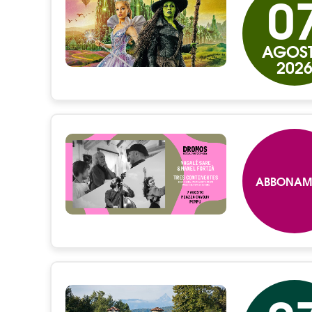
0
AGOS
202
ABBONAM