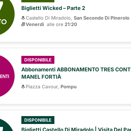
7
Biglietti Wicked – Parte 2
Castello Di Miradolo,
San Secondo Di Pinerolo
TO
Venerdì
alle ore 
21:20
6
DISPONIBILE
Abbonamenti ABBONAMENTO TRES CONTI
ENTI
MANEL FORTIÀ
Piazza Cavour,
Pompu
DISPONIBILE
Biglietti Castello Di Miradolo | Visita Del P