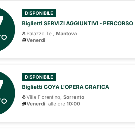
7
DISPONIBILE
Biglietti SERVIZI AGGIUNTIVI - PERCORS
Palazzo Te ,
Mantova
TO
Venerdì
6
7
DISPONIBILE
Biglietti GOYA L'OPERA GRAFICA
Villa Fiorentino,
Sorrento
TO
Venerdì
alle ore 
10:00
6