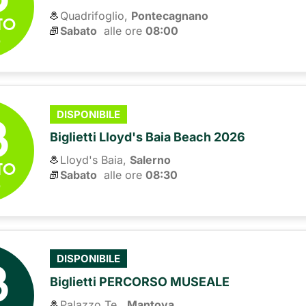
Quadrifoglio,
Pontecagnano
TO
Sabato
alle ore 
08:00
6
8
DISPONIBILE
Biglietti Lloyd's Baia Beach 2026
Lloyd's Baia,
Salerno
TO
Sabato
alle ore 
08:30
6
8
DISPONIBILE
Biglietti PERCORSO MUSEALE
Palazzo Te ,
Mantova