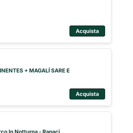
Acquista
NENTES + MAGALÍ SARE E
Acquista
arco In Notturna - Rapaci