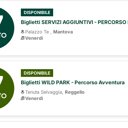
7
DISPONIBILE
Biglietti SERVIZI AGGIUNTIVI - PERCORS
Palazzo Te ,
Mantova
TO
Venerdì
6
7
DISPONIBILE
Biglietti WILD PARK - Percorso Avventura
Tenuta Selvaggia,
Reggello
TO
Venerdì
6