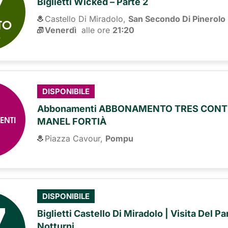
7
Biglietti Wicked – Parte 2
Castello Di Miradolo,
San Secondo Di Pinerolo
TO
Venerdì
alle ore 
21:20
6
DISPONIBILE
Abbonamenti ABBONAMENTO TRES CONTI
ENTI
MANEL FORTIÀ
Piazza Cavour,
Pompu
7
DISPONIBILE
Biglietti Castello Di Miradolo | Visita Del P
Notturni