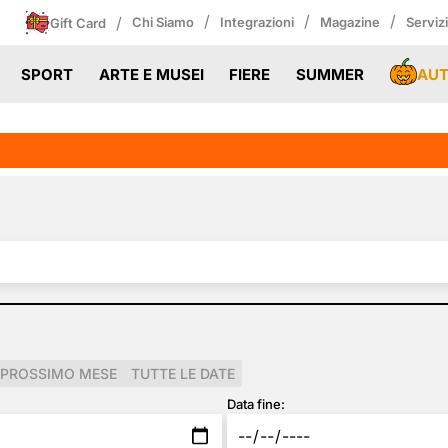
/
/
/
/
Chi Siamo
Integrazioni
Magazine
Serviz
Gift Card
AU
SPORT
ARTE E MUSEI
FIERE
SUMMER
PROSSIMO MESE
TUTTE LE DATE
Data fine: