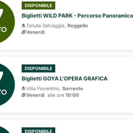
7
DISPONIBILE
Biglietti WILD PARK - Percorso Panoramic
Tenuta Selvaggia,
Reggello
TO
Venerdì
6
7
DISPONIBILE
Biglietti GOYA L'OPERA GRAFICA
Villa Fiorentino,
Sorrento
TO
Venerdì
alle ore 
10:00
6
DISPONIBILE