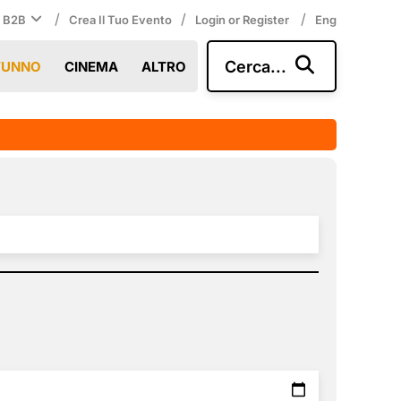
/
/
/
i B2B
Crea Il Tuo Evento
Login or Register
Eng
Cerca...
TUNNO
CINEMA
ALTRO