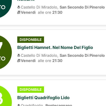
TO
Castello Di Miradolo,
San Secondo Di Pinerolo
6
Venerdì
alle ore 
21:30
7
DISPONIBILE
Biglietti Hamnet. Nel Nome Del Figlio
Castello Di Miradolo,
San Secondo Di Pinerolo
TO
Venerdì
alle ore 
21:30
6
8
DISPONIBILE
Biglietti Quadrifoglio Lido
Quadrifoglio,
Pontecagnano