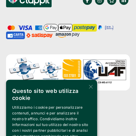
×
Questo sito web utilizza
cookie
Utilizziamo i cookie per personalizzare
Clappit è un marchio di proprietà di:
Bemils Srl 
contenuti, annunci e per analizzare il
a Socio Unico
nostro traffico. Condividiamo inoltre
Via Fosse Ardeatine, 4 -20092 Cinisello Balsamo (MI)
informazioni sul tuo utilizzo del nostro sito
PI 05589050961
con i nostri partner pubblicitari e di analisi
Iscr. C.C.I.A.A. Milano R.E.A. 1833471
© 2010-2025 Bemils Srl - Tutti i diritti riservati