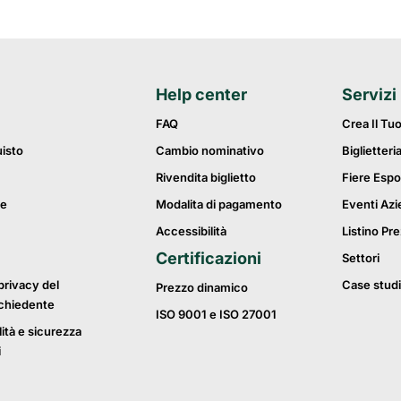
Help center
Servizi
FAQ
Crea Il Tu
uisto
Cambio nominativo
Biglietteri
Rivendita biglietto
Fiere Espo
ie
Modalita di pagamento
Eventi Azi
Accessibilità
Listino Pre
Certificazioni
Settori
privacy del
Case studi
Prezzo dinamico
ichiedente
ISO 9001 e ISO 27001
lità e sicurezza
i