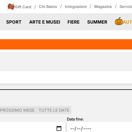
/
/
/
/
Chi Siamo
Integrazioni
Magazine
Serviz
Gift Card
AU
SPORT
ARTE E MUSEI
FIERE
SUMMER
PROSSIMO MESE
TUTTE LE DATE
Data fine: