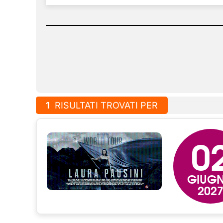
1
RISULTATI TROVATI PER
0
GIUG
202