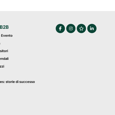
 B2B
o Evento
a
sitori
endali
zzi
es: storie di successo