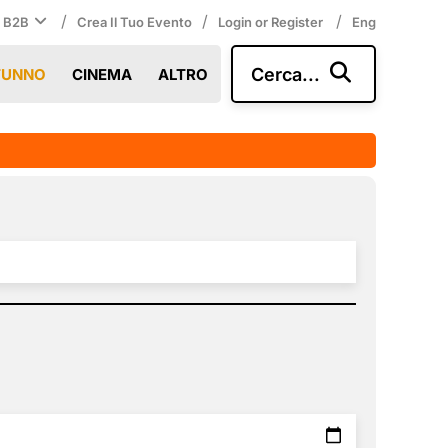
/
/
/
i B2B
Crea Il Tuo Evento
Login or Register
Eng
Cerca...
TUNNO
CINEMA
ALTRO