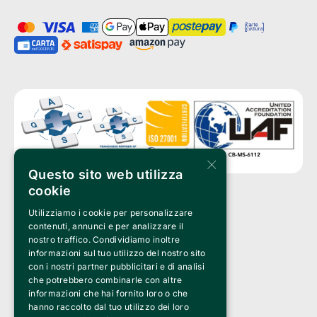
×
Questo sito web utilizza
cookie
Utilizziamo i cookie per personalizzare
Clappit è un marchio di proprietà di:
Bemils Srl 
contenuti, annunci e per analizzare il
a Socio Unico
nostro traffico. Condividiamo inoltre
Via Fosse Ardeatine, 4 -20092 Cinisello Balsamo (MI)
informazioni sul tuo utilizzo del nostro sito
PI 05589050961
con i nostri partner pubblicitari e di analisi
Iscr. C.C.I.A.A. Milano R.E.A. 1833471
© 2010-2025 Bemils Srl - Tutti i diritti riservati
che potrebbero combinarle con altre
informazioni che hai fornito loro o che
Credits: 
hanno raccolto dal tuo utilizzo dei loro