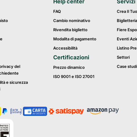
Help center
Servizi
FAQ
Crea Il Tu
uisto
Cambio nominativo
Biglietteri
Rivendita biglietto
Fiere Espo
ie
Modalita di pagamento
Eventi Azi
Accessibilità
Listino Pre
Certificazioni
Settori
privacy del
Case studi
Prezzo dinamico
ichiedente
ISO 9001 e ISO 27001
lità e sicurezza
i