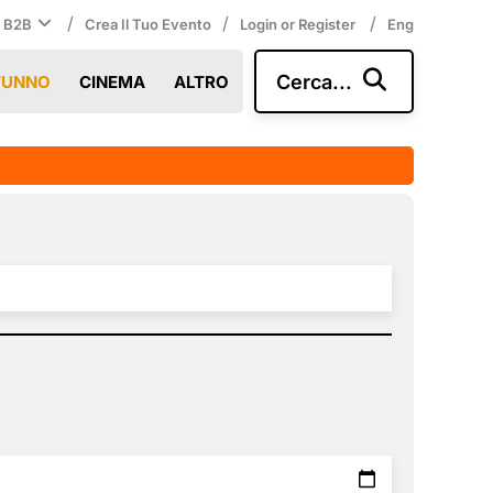
/
/
/
i B2B
Crea Il Tuo Evento
Login or Register
Eng
Cerca...
TUNNO
CINEMA
ALTRO