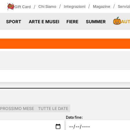
/
/
/
/
Chi Siamo
Integrazioni
Magazine
Serviz
Gift Card
AU
SPORT
ARTE E MUSEI
FIERE
SUMMER
PROSSIMO MESE
TUTTE LE DATE
Data fine: