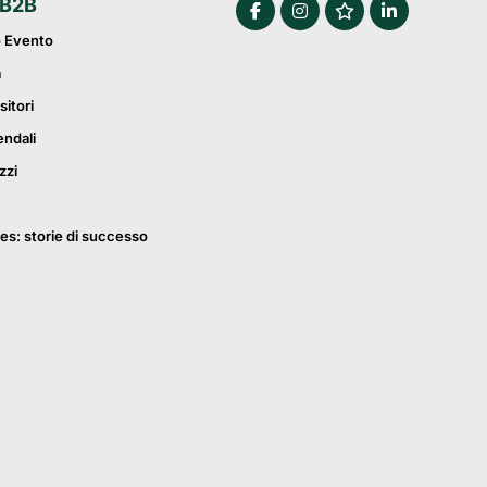
 B2B
o Evento
a
sitori
endali
zzi
es: storie di successo