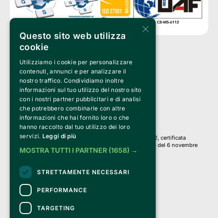
×
Questo sito web utilizza
cookie
Utilizziamo i cookie per personalizzare
Clappit è un marchio di proprietà di:
Bemils Srl 
contenuti, annunci e per analizzare il
a Socio Unico
nostro traffico. Condividiamo inoltre
Via Fosse Ardeatine, 4 -20092 Cinisello Balsamo (MI)
informazioni sul tuo utilizzo del nostro sito
PI 05589050961
con i nostri partner pubblicitari e di analisi
Iscr. C.C.I.A.A. Milano R.E.A. 1833471
© 2010-2025 Bemils Srl - Tutti i diritti riservati
che potrebbero combinarle con altre
informazioni che hai fornito loro o che
Credits: 
hanno raccolto dal tuo utilizzo dei loro
servizi.
Leggi di più
Clappit è basato sulla piattaforma di biglietteria Belive 6.2, certificata
dall’Agenzia delle Entrate con protocollo n. 2025/445474 del 6 novembre
MOSTRA TUTTI I PARTNER
(1658) →
2025.
Su Clappit i tuoi acquisti ed i tuoi dati
STRETTAMENTE NECESSARI
sono sicuri e protetti da un certificato SSL
con crittografia a 128 bit.
PERFORMANCE
TARGETING