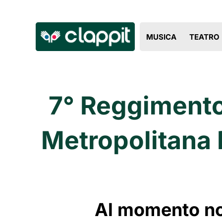
MUSICA
TEATRO
7° Reggimento 
Metropolitana D
Al momento non