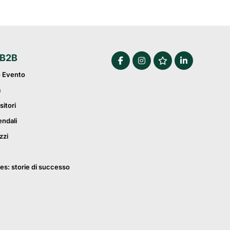
 B2B
o Evento
a
sitori
endali
zzi
es: storie di successo