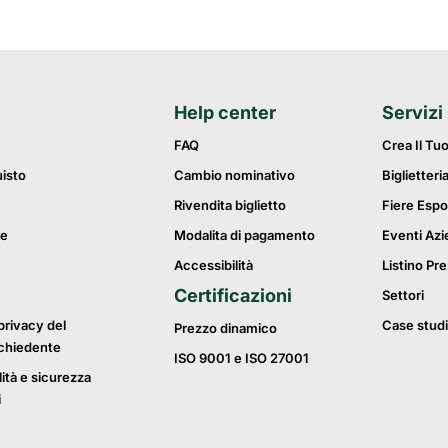
Help center
Servizi
FAQ
Crea Il Tu
uisto
Cambio nominativo
Biglietteri
Rivendita biglietto
Fiere Espo
ie
Modalita di pagamento
Eventi Azi
Accessibilità
Listino Pre
Certificazioni
Settori
privacy del
Case studi
Prezzo dinamico
ichiedente
ISO 9001 e ISO 27001
lità e sicurezza
i