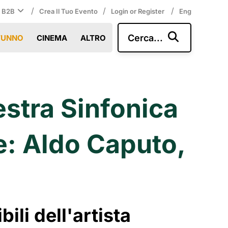
/
/
/
i B2B
Crea Il Tuo Evento
Login or Register
Eng
Cerca...
TUNNO
CINEMA
ALTRO
estra Sinfonica
te: Aldo Caputo,
li dell'artista