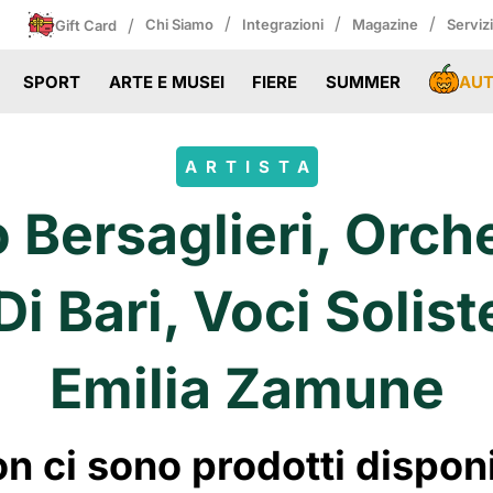
/
/
/
/
Chi Siamo
Integrazioni
Magazine
Serviz
Gift Card
AU
SPORT
ARTE E MUSEI
FIERE
SUMMER
ARTISTA
Bersaglieri, Orch
i Bari, Voci Solis
Emilia Zamune
 ci sono prodotti disponibi