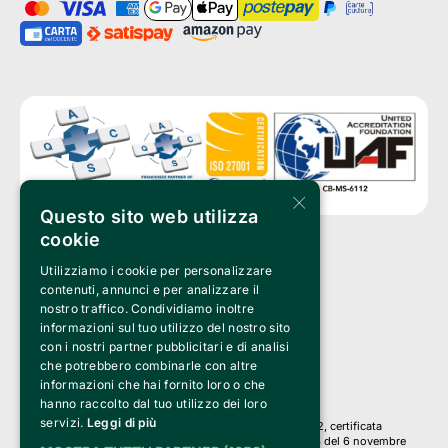
×
Questo sito web utilizza
cookie
Utilizziamo i cookie per personalizzare
Clappit è un marchio di proprietà di:
Bemils Srl 
contenuti, annunci e per analizzare il
a Socio Unico
nostro traffico. Condividiamo inoltre
Via Fosse Ardeatine, 4 -20092 Cinisello Balsamo (MI)
informazioni sul tuo utilizzo del nostro sito
PI 05589050961
con i nostri partner pubblicitari e di analisi
Iscr. C.C.I.A.A. Milano R.E.A. 1833471
© 2010-2025 Bemils Srl - Tutti i diritti riservati
che potrebbero combinarle con altre
informazioni che hai fornito loro o che
Credits: 
hanno raccolto dal tuo utilizzo dei loro
servizi.
Leggi di più
Clappit è basato sulla piattaforma di biglietteria Belive 6.2, certificata
dall’Agenzia delle Entrate con protocollo n. 2025/445474 del 6 novembre