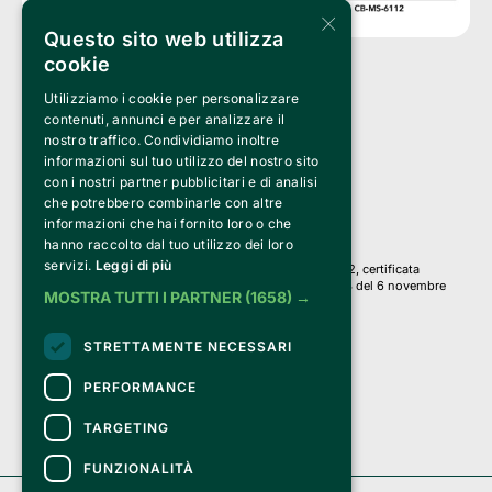
×
Questo sito web utilizza
cookie
Utilizziamo i cookie per personalizzare
Clappit è un marchio di proprietà di:
Bemils Srl 
contenuti, annunci e per analizzare il
a Socio Unico
nostro traffico. Condividiamo inoltre
Via Fosse Ardeatine, 4 -20092 Cinisello Balsamo (MI)
informazioni sul tuo utilizzo del nostro sito
PI 05589050961
con i nostri partner pubblicitari e di analisi
Iscr. C.C.I.A.A. Milano R.E.A. 1833471
© 2010-2025 Bemils Srl - Tutti i diritti riservati
che potrebbero combinarle con altre
informazioni che hai fornito loro o che
Credits: 
hanno raccolto dal tuo utilizzo dei loro
servizi.
Leggi di più
Clappit è basato sulla piattaforma di biglietteria Belive 6.2, certificata
dall’Agenzia delle Entrate con protocollo n. 2025/445474 del 6 novembre
MOSTRA TUTTI I PARTNER
(1658) →
2025.
Su Clappit i tuoi acquisti ed i tuoi dati
STRETTAMENTE NECESSARI
sono sicuri e protetti da un certificato SSL
con crittografia a 128 bit.
PERFORMANCE
TARGETING
FUNZIONALITÀ