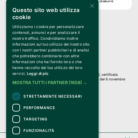
×
Questo sito web utilizza
cookie
Utilizziamo i cookie per personalizzare
Clappit è un marchio di proprietà di:
Bemils Srl 
contenuti, annunci e per analizzare il
a Socio Unico
nostro traffico. Condividiamo inoltre
Via Fosse Ardeatine, 4 -20092 Cinisello Balsamo (MI)
informazioni sul tuo utilizzo del nostro sito
PI 05589050961
con i nostri partner pubblicitari e di analisi
Iscr. C.C.I.A.A. Milano R.E.A. 1833471
© 2010-2025 Bemils Srl - Tutti i diritti riservati
che potrebbero combinarle con altre
informazioni che hai fornito loro o che
Credits: 
hanno raccolto dal tuo utilizzo dei loro
servizi.
Leggi di più
Clappit è basato sulla piattaforma di biglietteria Belive 6.2, certificata
dall’Agenzia delle Entrate con protocollo n. 2025/445474 del 6 novembre
MOSTRA TUTTI I PARTNER
(1658) →
2025.
Su Clappit i tuoi acquisti ed i tuoi dati
STRETTAMENTE NECESSARI
sono sicuri e protetti da un certificato SSL
con crittografia a 128 bit.
PERFORMANCE
TARGETING
FUNZIONALITÀ