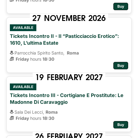
Buy
27
NOVEMBER
2026
AVAILABLE
Tickets Incontro II - Il “pasticciaccio Erotico”:
1610, L’ultima Estate
Parrocchia Spirito Santo,
Roma 
Friday
hours 
18:30
Buy
19
FEBRUARY
2027
AVAILABLE
Tickets Incontro III - Cortigiane E Prostitute: Le
Madonne Di Caravaggio
Sala Dei Lecci,
Roma
Friday
hours 
18:30
Buy
26
FEBRUARY
2027