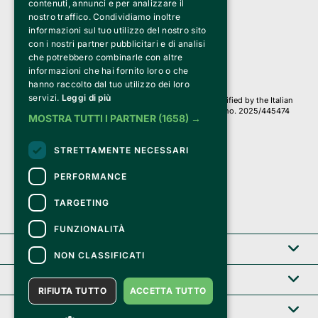
Bemils Srl 
contenuti, annunci e per analizzare il
a Socio Unico
nostro traffico. Condividiamo inoltre
Via Fosse Ardeatine, 4 -20092 Cinisello Balsamo (MI)
informazioni sul tuo utilizzo del nostro sito
PI 05589050961
con i nostri partner pubblicitari e di analisi
Iscr. C.C.I.A.A. Milano R.E.A. 1833471
© 2010-2025 Bemils Srl - All rights reserved
che potrebbero combinarle con altre
informazioni che hai fornito loro o che
Credits: 
hanno raccolto dal tuo utilizzo dei loro
servizi.
Leggi di più
Clappit is based on the Belive 6.2 ticketing platform, certified by the Italian
Revenue Agency (Agenzia delle Entrate) under protocol no. 2025/445474
MOSTRA TUTTI I PARTNER
(1658) →
dated November 6, 2025.
On Clappit your purchases and your data
STRETTAMENTE NECESSARI
they are secure and protected by an SSL certificate 
with 128-bit encryption.
PERFORMANCE
TARGETING
FUNZIONALITÀ
Clappit
NON CLASSIFICATI
Help center
RIFIUTA TUTTO
ACCETTA TUTTO
Service B2B