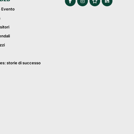
o Evento
a
sitori
endali
zzi
es: storie di successo