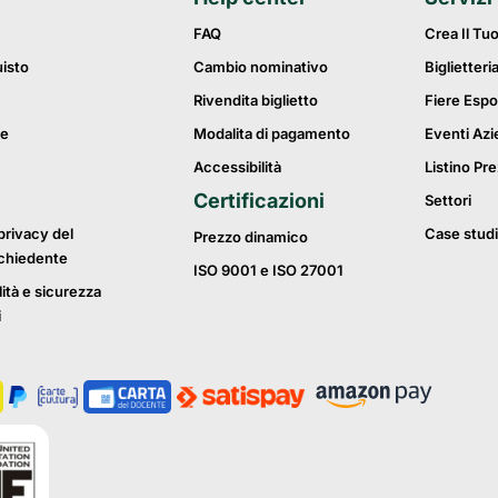
FAQ
Crea Il Tu
uisto
Cambio nominativo
Biglietteri
Rivendita biglietto
Fiere Espo
ie
Modalita di pagamento
Eventi Azi
Accessibilità
Listino Pre
Certificazioni
Settori
privacy del
Case studi
Prezzo dinamico
ichiedente
ISO 9001 e ISO 27001
lità e sicurezza
i