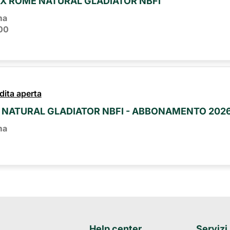
PRIX ROME NATURAL GLADIATOR NBFI
ma
00
dita aperta
 NATURAL GLADIATOR NBFI - ABBONAMENTO 202
ma
Help center
Servizi