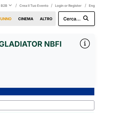
/
/
/
i B2B
Crea Il Tuo Evento
Login or Register
Eng
Cerca...
TUNNO
CINEMA
ALTRO
GLADIATOR NBFI