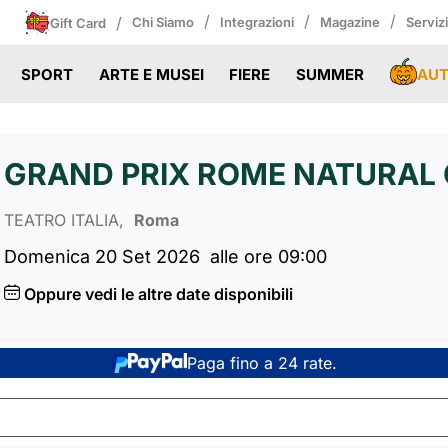
/
/
/
/
Chi Siamo
Integrazioni
Magazine
Serviz
Gift Card
AU
SPORT
ARTE E MUSEI
FIERE
SUMMER
GRAND PRIX ROME NATURAL 
TEATRO ITALIA,
Roma
Domenica 20 Set 2026
alle ore 09:00
Oppure vedi le altre date disponibili
Paga fino a 24 rate.