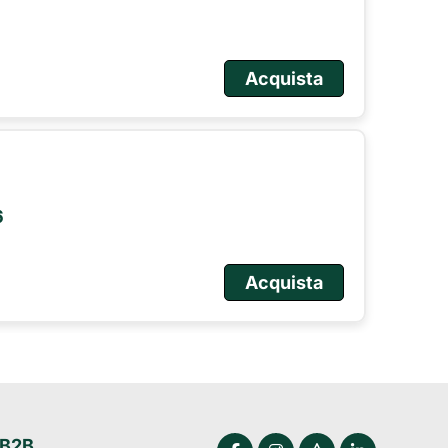
Acquista
6
Acquista
 B2B