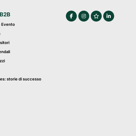
 B2B
o Evento
a
sitori
endali
zzi
es: storie di successo