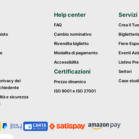
Help center
Servizi
FAQ
Crea Il Tu
uisto
Cambio nominativo
Biglietteri
Rivendita biglietto
Fiere Espo
ie
Modalita di pagamento
Eventi Azi
Accessibilità
Listino Pre
Certificazioni
Settori
privacy del
Case studi
Prezzo dinamico
ichiedente
ISO 9001 e ISO 27001
lità e sicurezza
i