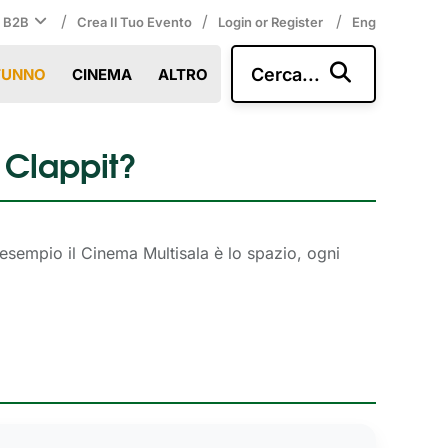
/
/
/
i B2B
Crea Il Tuo Evento
Login or Register
Eng
Cerca...
TUNNO
CINEMA
ALTRO
 Clappit?
 esempio il Cinema Multisala è lo spazio, ogni