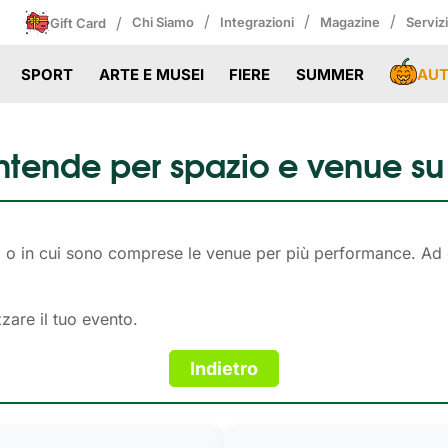
/
/
/
/
Chi Siamo
Integrazioni
Magazine
Serviz
Gift Card
AU
SPORT
ARTE E MUSEI
FIERE
SUMMER
intende per spazio e venue su
nto o in cui sono comprese le venue per più performance. Ad
zzare il tuo evento.