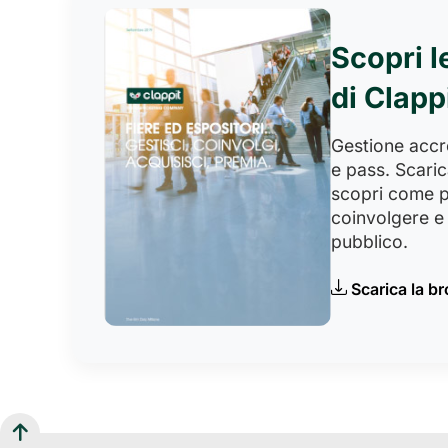
Scopri l
di Clapp
Gestione accred
e pass. Scaric
scopri come p
coinvolgere e 
pubblico.
Scarica la b