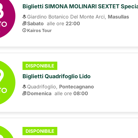
8
Biglietti SIMONA MOLINARI SEXTET Spec
Giardino Botanico Del Monte Arci,
Masullas
TO
Sabato
alle ore 
22:00
6
Kairos Tour
9
DISPONIBILE
Biglietti Quadrifoglio Lido
Quadrifoglio,
Pontecagnano
TO
Domenica
alle ore 
08:00
6
DISPONIBILE