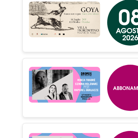
0
AGOS
202
ABBONAM