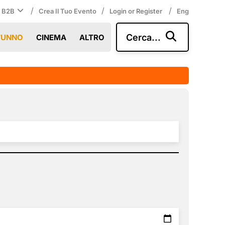
/
/
/
i B2B
Crea Il Tuo Evento
Login or Register
Eng
Cerca...
TUNNO
CINEMA
ALTRO