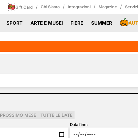
/
/
/
/
Chi Siamo
Integrazioni
Magazine
Serviz
Gift Card
AU
SPORT
ARTE E MUSEI
FIERE
SUMMER
PROSSIMO MESE
TUTTE LE DATE
Data fine: