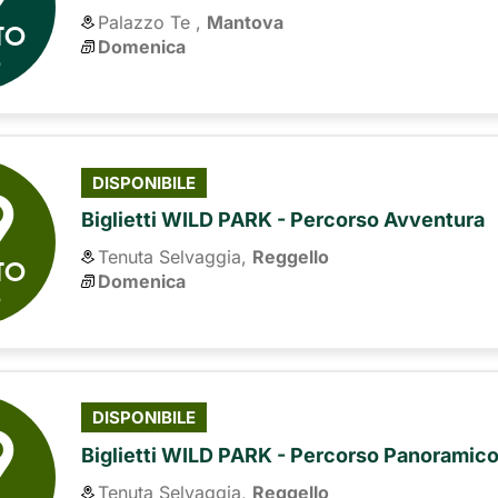
Palazzo Te ,
Mantova
TO
Domenica
6
9
DISPONIBILE
Biglietti WILD PARK - Percorso Avventura
Tenuta Selvaggia,
Reggello
TO
Domenica
6
9
DISPONIBILE
Biglietti WILD PARK - Percorso Panoramic
Tenuta Selvaggia,
Reggello