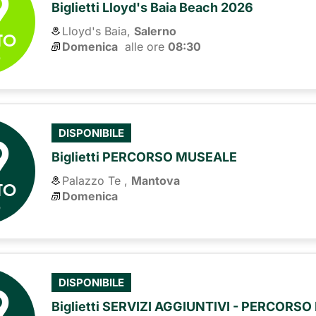
9
Biglietti Lloyd's Baia Beach 2026
Lloyd's Baia,
Salerno
TO
Domenica
alle ore 
08:30
6
9
DISPONIBILE
Biglietti PERCORSO MUSEALE
Palazzo Te ,
Mantova
TO
Domenica
6
9
DISPONIBILE
Biglietti SERVIZI AGGIUNTIVI - PERCORS