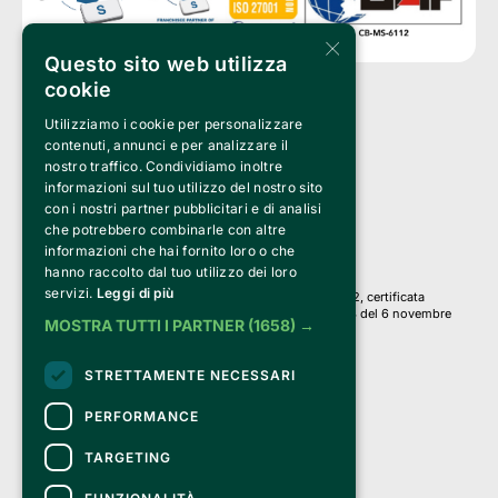
×
Questo sito web utilizza
cookie
Utilizziamo i cookie per personalizzare
Clappit è un marchio di proprietà di:
Bemils Srl 
contenuti, annunci e per analizzare il
a Socio Unico
nostro traffico. Condividiamo inoltre
Via Fosse Ardeatine, 4 -20092 Cinisello Balsamo (MI)
informazioni sul tuo utilizzo del nostro sito
PI 05589050961
con i nostri partner pubblicitari e di analisi
Iscr. C.C.I.A.A. Milano R.E.A. 1833471
© 2010-2025 Bemils Srl - Tutti i diritti riservati
che potrebbero combinarle con altre
informazioni che hai fornito loro o che
Credits: 
hanno raccolto dal tuo utilizzo dei loro
servizi.
Leggi di più
Clappit è basato sulla piattaforma di biglietteria Belive 6.2, certificata
dall’Agenzia delle Entrate con protocollo n. 2025/445474 del 6 novembre
MOSTRA TUTTI I PARTNER
(1658) →
2025.
Su Clappit i tuoi acquisti ed i tuoi dati
STRETTAMENTE NECESSARI
sono sicuri e protetti da un certificato SSL
con crittografia a 128 bit.
PERFORMANCE
TARGETING