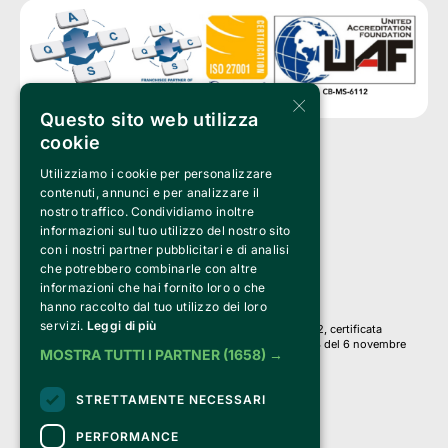
×
Questo sito web utilizza
cookie
Utilizziamo i cookie per personalizzare
Clappit è un marchio di proprietà di:
Bemils Srl 
contenuti, annunci e per analizzare il
a Socio Unico
nostro traffico. Condividiamo inoltre
Via Fosse Ardeatine, 4 -20092 Cinisello Balsamo (MI)
informazioni sul tuo utilizzo del nostro sito
PI 05589050961
con i nostri partner pubblicitari e di analisi
Iscr. C.C.I.A.A. Milano R.E.A. 1833471
© 2010-2025 Bemils Srl - Tutti i diritti riservati
che potrebbero combinarle con altre
informazioni che hai fornito loro o che
Credits: 
hanno raccolto dal tuo utilizzo dei loro
servizi.
Leggi di più
Clappit è basato sulla piattaforma di biglietteria Belive 6.2, certificata
dall’Agenzia delle Entrate con protocollo n. 2025/445474 del 6 novembre
MOSTRA TUTTI I PARTNER
(1658) →
2025.
Su Clappit i tuoi acquisti ed i tuoi dati
STRETTAMENTE NECESSARI
sono sicuri e protetti da un certificato SSL
con crittografia a 128 bit.
PERFORMANCE