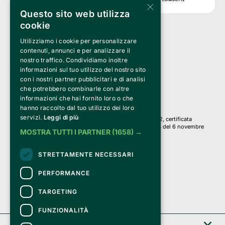
×
Questo sito web utilizza
cookie
Utilizziamo i cookie per personalizzare
Clappit è un marchio di proprietà di:
Bemils Srl 
contenuti, annunci e per analizzare il
a Socio Unico
nostro traffico. Condividiamo inoltre
Via Fosse Ardeatine, 4 -20092 Cinisello Balsamo (MI)
informazioni sul tuo utilizzo del nostro sito
PI 05589050961
con i nostri partner pubblicitari e di analisi
Iscr. C.C.I.A.A. Milano R.E.A. 1833471
© 2010-2025 Bemils Srl - Tutti i diritti riservati
che potrebbero combinarle con altre
informazioni che hai fornito loro o che
Credits: 
hanno raccolto dal tuo utilizzo dei loro
servizi.
Leggi di più
Clappit è basato sulla piattaforma di biglietteria Belive 6.2, certificata
dall’Agenzia delle Entrate con protocollo n. 2025/445474 del 6 novembre
MOSTRA TUTTI I PARTNER
(1658) →
2025.
Su Clappit i tuoi acquisti ed i tuoi dati
STRETTAMENTE NECESSARI
sono sicuri e protetti da un certificato SSL
con crittografia a 128 bit.
PERFORMANCE
TARGETING
FUNZIONALITÀ
Clappit