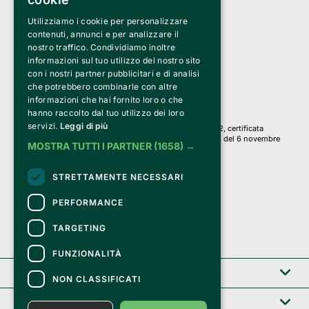
Utilizziamo i cookie per personalizzare
Clappit è un marchio di proprietà di:
Bemils Srl 
contenuti, annunci e per analizzare il
a Socio Unico
nostro traffico. Condividiamo inoltre
Via Fosse Ardeatine, 4 -20092 Cinisello Balsamo (MI)
informazioni sul tuo utilizzo del nostro sito
PI 05589050961
con i nostri partner pubblicitari e di analisi
Iscr. C.C.I.A.A. Milano R.E.A. 1833471
© 2010-2025 Bemils Srl - Tutti i diritti riservati
che potrebbero combinarle con altre
informazioni che hai fornito loro o che
Credits: 
hanno raccolto dal tuo utilizzo dei loro
servizi.
Leggi di più
Clappit è basato sulla piattaforma di biglietteria Belive 6.2, certificata
dall’Agenzia delle Entrate con protocollo n. 2025/445474 del 6 novembre
MOSTRA TUTTI I PARTNER
(1658) →
2025.
Su Clappit i tuoi acquisti ed i tuoi dati
STRETTAMENTE NECESSARI
sono sicuri e protetti da un certificato SSL
con crittografia a 128 bit.
PERFORMANCE
TARGETING
FUNZIONALITÀ
Clappit
NON CLASSIFICATI
Help center