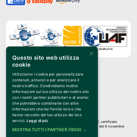
×
Questo sito web utilizza
cookie
Utilizziamo i cookie per personalizzare
Clappit è un marchio di proprietà di:
Bemils Srl 
contenuti, annunci e per analizzare il
a Socio Unico
nostro traffico. Condividiamo inoltre
Via Fosse Ardeatine, 4 -20092 Cinisello Balsamo (MI)
informazioni sul tuo utilizzo del nostro sito
PI 05589050961
con i nostri partner pubblicitari e di analisi
Iscr. C.C.I.A.A. Milano R.E.A. 1833471
© 2010-2025 Bemils Srl - Tutti i diritti riservati
che potrebbero combinarle con altre
informazioni che hai fornito loro o che
Credits: 
hanno raccolto dal tuo utilizzo dei loro
servizi.
Leggi di più
Clappit è basato sulla piattaforma di biglietteria Belive 6.2, certificata
dall’Agenzia delle Entrate con protocollo n. 2025/445474 del 6 novembre
MOSTRA TUTTI I PARTNER
(1658) →
2025.