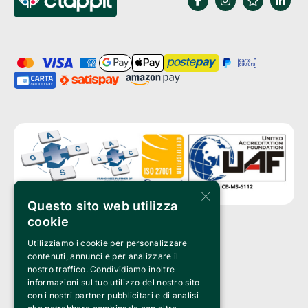
×
Questo sito web utilizza
cookie
Utilizziamo i cookie per personalizzare
Clappit è un marchio di proprietà di:
Bemils Srl 
contenuti, annunci e per analizzare il
a Socio Unico
nostro traffico. Condividiamo inoltre
Via Fosse Ardeatine, 4 -20092 Cinisello Balsamo (MI)
informazioni sul tuo utilizzo del nostro sito
PI 05589050961
con i nostri partner pubblicitari e di analisi
Iscr. C.C.I.A.A. Milano R.E.A. 1833471
© 2010-2025 Bemils Srl - Tutti i diritti riservati