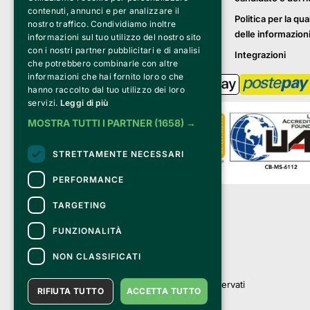
contenuti, annunci e per analizzare il
Politica per la qua
nostro traffico. Condividiamo inoltre
delle informazion
informazioni sul tuo utilizzo del nostro sito
con i nostri partner pubblicitari e di analisi
Integrazioni
che potrebbero combinarle con altre
informazioni che hai fornito loro o che
hanno raccolto dal tuo utilizzo dei loro
servizi.
Leggi di più
MOSTRA TUTTI I PARTNER
(1658) →
STRETTAMENTE NECESSARI
PERFORMANCE
Clappit è un marchio di proprietà di:
TARGETING
Bemils Srl 
a Socio Unico
FUNZIONALITÀ
Via Fosse Ardeatine, 4 -20092 Cinisello 
Balsamo (MI)
NON CLASSIFICATI
PI 05589050961
Iscr. C.C.I.A.A. Milano R.E.A. 1833471
© 2010-2025 Bemils Srl - Tutti i diritti riservati
RIFIUTA TUTTO
ACCETTA TUTTO