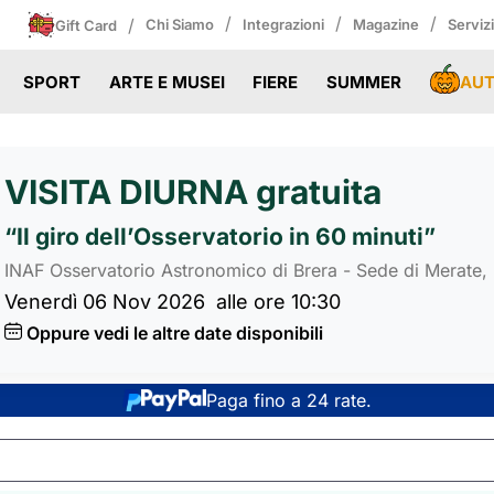
/
/
/
/
Chi Siamo
Integrazioni
Magazine
Serviz
Gift Card
AU
SPORT
ARTE E MUSEI
FIERE
SUMMER
VISITA DIURNA gratuita
“Il giro dell’Osservatorio in 60 minuti”
INAF Osservatorio Astronomico di Brera - Sede di Merate
Venerdì 06 Nov 2026
alle ore 10:30
Oppure vedi le altre date disponibili
Paga fino a 24 rate.