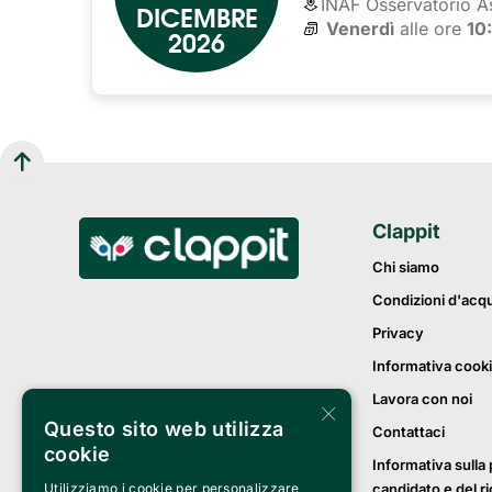
INAF Osservatorio A
DICEMBRE
Venerdì
alle ore 
10
2026
Clappit
Chi siamo
Condizioni d'acq
Privacy
Informativa cook
Lavora con noi
×
Questo sito web utilizza
Contattaci
cookie
Informativa sulla 
candidato e del r
Utilizziamo i cookie per personalizzare