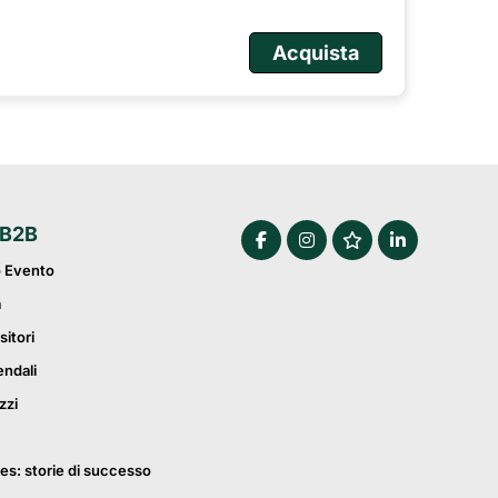
Acquista
 B2B
o Evento
a
sitori
endali
zzi
es: storie di successo