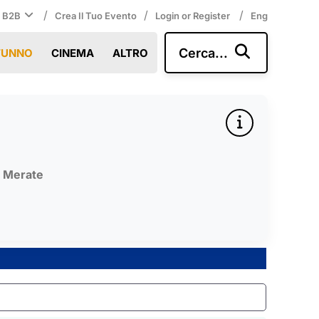
/
/
/
i B2B
Crea Il Tuo Evento
Login or Register
Eng
Cerca...
TUNNO
CINEMA
ALTRO
,
Merate