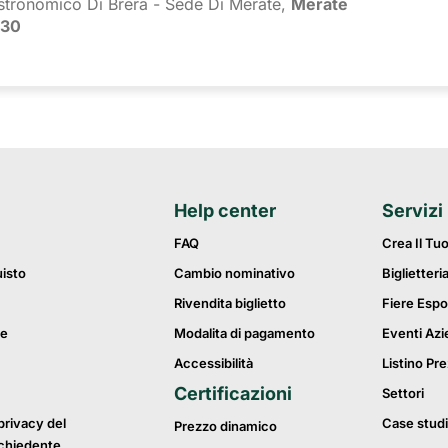
stronomico Di Brera - Sede Di Merate,
Merate
:30
Help center
Servizi
FAQ
Crea Il Tu
uisto
Cambio nominativo
Biglietteri
Rivendita biglietto
Fiere Espo
ie
Modalita di pagamento
Eventi Azi
Accessibilità
Listino Pre
Certificazioni
Settori
privacy del
Case studi
Prezzo dinamico
ichiedente