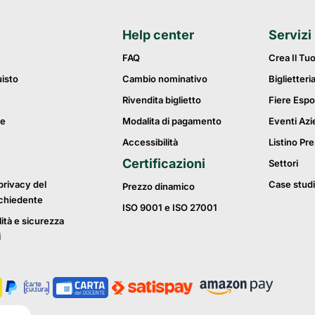
Help center
Servizi
FAQ
Crea Il Tu
uisto
Cambio nominativo
Biglietteri
Rivendita biglietto
Fiere Espo
ie
Modalita di pagamento
Eventi Azi
Accessibilità
Listino Pre
Certificazioni
Settori
privacy del
Case studi
Prezzo dinamico
ichiedente
ISO 9001 e ISO 27001
lità e sicurezza
i