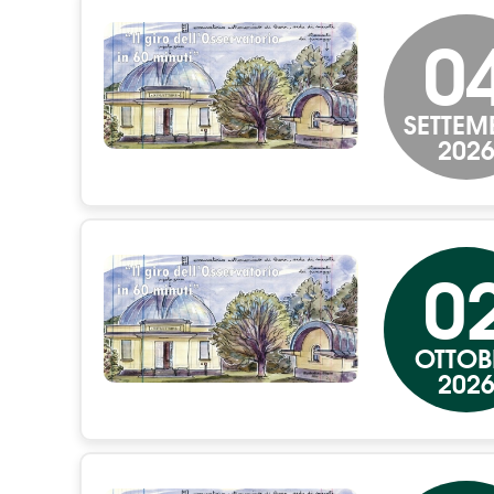
0
SETTEM
202
0
OTTOB
202