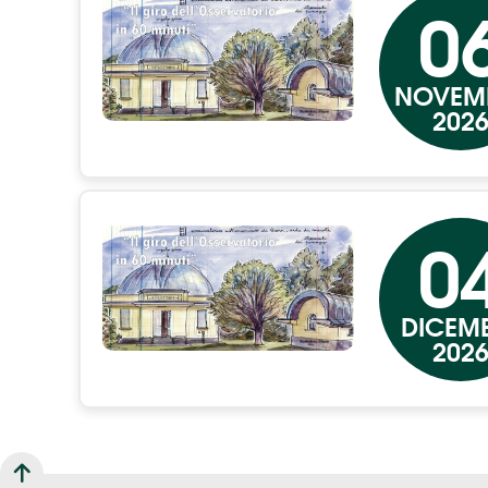
0
NOVEM
202
0
DICEM
202