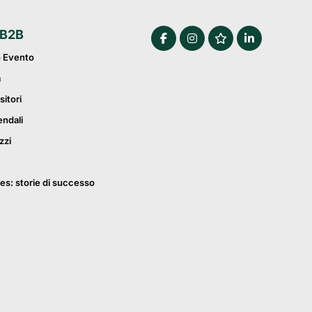
 B2B
o Evento
a
sitori
endali
zzi
es: storie di successo