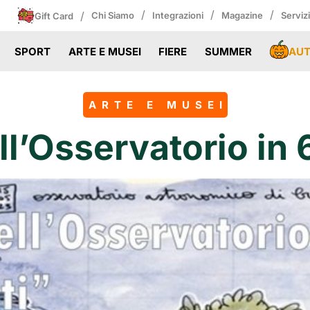
/
/
/
/
Chi Siamo
Integrazioni
Magazine
Serviz
Gift Card
AU
SPORT
ARTE E MUSEI
FIERE
SUMMER
ARTE E MUSEI
ell’Osservatorio in