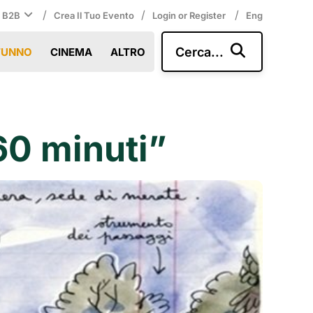
/
/
/
i B2B
Crea Il Tuo Evento
Login or Register
Eng
Cerca...
TUNNO
CINEMA
ALTRO
 60 minuti”