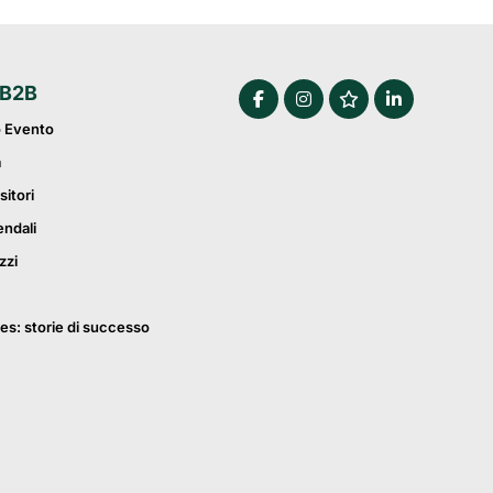
 B2B
o Evento
a
sitori
endali
zzi
es: storie di successo