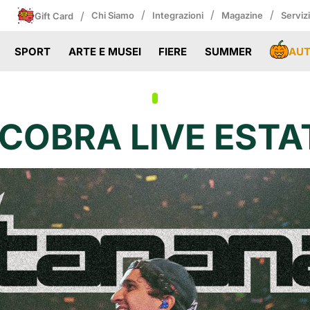
/
/
/
/
Chi Siamo
Integrazioni
Magazine
Serviz
Gift Card
AU
SPORT
ARTE E MUSEI
FIERE
SUMMER
OBRA LIVE ESTA