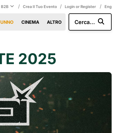
/
/
/
i B2B
Crea Il Tuo Evento
Login or Register
Eng
Cerca...
TUNNO
CINEMA
ALTRO
TE 2025