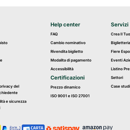
Help center
Servizi
FAQ
Crea Il Tu
uisto
Cambio nominativo
Biglietteri
Rivendita biglietto
Fiere Espo
ie
Modalita di pagamento
Eventi Azi
Accessibilità
Listino Pre
Certificazioni
Settori
privacy del
Case studi
Prezzo dinamico
ichiedente
ISO 9001 e ISO 27001
lità e sicurezza
i