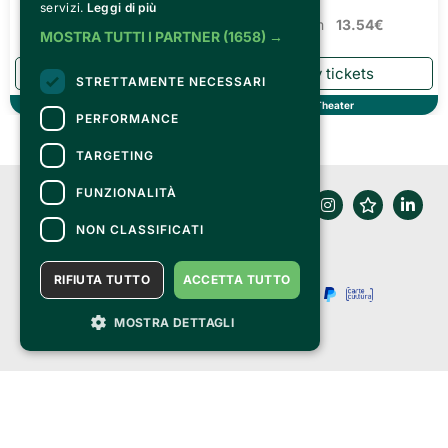
Tickets from
13.54€
servizi.
Leggi di più
Tickets from
13.54€
MOSTRA TUTTI I PARTNER
(1658) →
STRETTAMENTE NECESSARI
Theater
Theater
PERFORMANCE
TARGETING
FUNZIONALITÀ
NON CLASSIFICATI
RIFIUTA TUTTO
ACCETTA TUTTO
MOSTRA DETTAGLI