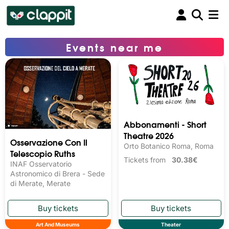
Events near me
Abbonamenti - Short
Theatre 2026
Osservazione Con Il
Orto Botanico Roma, Roma
Telescopio Ruths
Tickets from
30.38€
INAF Osservatorio
Astronomico di Brera - Sede
di Merate, Merate
Art And Museums
Theater