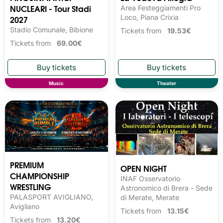
NUCLEARI - Tour Stadi
Area Festeggiamenti Pro
2027
Loco, Piana Crixia
Stadio Comunale, Bibione
Tickets from
19.53€
Tickets from
69.00€
Music
Theater
PREMIUM
OPEN NIGHT
CHAMPIONSHIP
INAF Osservatorio
WRESTLING
Astronomico di Brera - Sede
PALASPORT AVIGLIANO,
di Merate, Merate
Avigliano
Tickets from
13.15€
Tickets from
13.20€