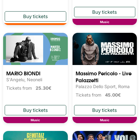
Music
MARIO BIONDI
Massimo Pericolo - Live
Palazzetti
S'Angelu, Neoneli
Palazzo Dello Sport, Roma
Tickets from
25.30€
Tickets from
45.00€
Music
Music