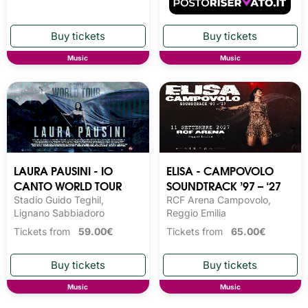
Music
Music
LAURA PAUSINI - IO
ELISA - CAMPOVOLO
CANTO WORLD TOUR
SOUNDTRACK ’97 – ‘27
Stadio Guido Teghil,
RCF Arena Campovolo,
Lignano Sabbiadoro
Reggio Emilia
Tickets from
59.00€
Tickets from
65.00€
Music
Music