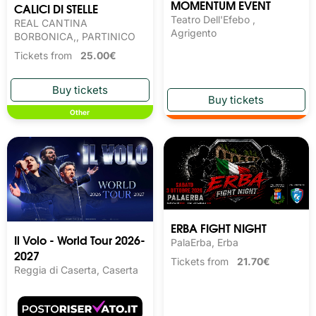
MOMENTUM EVENT
CALICI DI STELLE
Teatro Dell'Efebo ,
REAL CANTINA
Agrigento
BORBONICA,, PARTINICO
Tickets from
25.00€
Other
ERBA FIGHT NIGHT
Il Volo - World Tour 2026-
PalaErba, Erba
2027
Tickets from
21.70€
Reggia di Caserta, Caserta