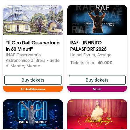
“Il Giro Dell’Osservatorio
RAF - INFINITO
In 60 Minuti”
PALASPORT 2026
INAF Osservatorio
Unipol Forum, Assago
Astronomico di Brera - Sede
Tickets from
49.00€
di Merate, Merate
Art And Museums
Music