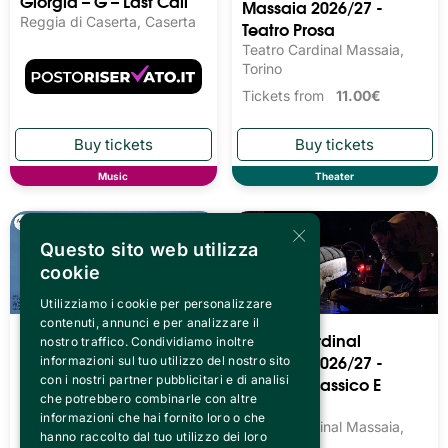
Giorgia – G – Last Call
Massaia 2026/27 -
Reggia di Caserta, Caserta
Teatro Prosa
Teatro Cardinal Massaia,
Torino
Tickets from
11.00€
Music
Theater
×
Questo sito web utilizza
cookie
Utilizziamo i cookie per personalizzare
contenuti, annunci e per analizzare il
Teatro Cardinal
Teatro Cardinal
nostro traffico. Condividiamo inoltre
Massaia 2026/27 -
Massaia 2026/27 -
informazioni sul tuo utilizzo del nostro sito
Teatro Prosa Dialettale
Balletto Classico E
con i nostri partner pubblicitari e di analisi
che potrebbero combinarle con altre
Moderno
Teatro Cardinal Massaia,
informazioni che hai fornito loro o che
Torino
Teatro Cardinal Massaia,
hanno raccolto dal tuo utilizzo dei loro
Torino