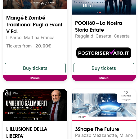
Mangé E Zombé -
POOH60 – La Nostra
Traditional Puglia Event
Storia Estate
V Ed.
Reggia di Caserta, Caserta
Il Parco, Martina Franca
Tickets from
20.00€
Music
Music
L'ILLUSIONE DELLA
3Shape The Future
LIBERTA'
Palazzo Mezzanotte, Milano