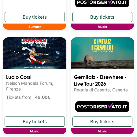
Summer
Music
Lucio Corsi
Gemitaiz - Elsewhere -
Live Tour 2026
Nelson Mandela Forum,
Firenze
Reggia di Caserta, Caserta
Tickets from
46.00€
Music
Music