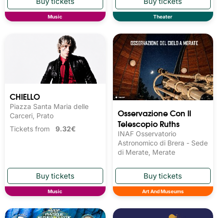
Music
Theater
CHIELLO
Piazza Santa Maria delle
Osservazione Con Il
Carceri, Prato
Telescopio Ruths
Tickets from
9.32€
INAF Osservatorio
Astronomico di Brera - Sede
di Merate, Merate
Music
Art And Museums