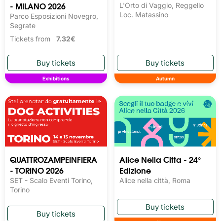
- MILANO 2026
L'Orto di Vaggio, Reggello
Loc. Matassino
Parco Esposizioni Novegro,
Segrate
Tickets from
7.32€
Exhibitions
Autumn
QUATTROZAMPEINFIERA
Alice Nella Citta - 24°
- TORINO 2026
Edizione
SET - Scalo Eventi Torino,
Alice nella città, Roma
Torino