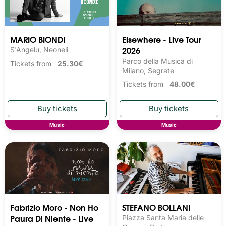
MARIO BIONDI
Elsewhere - Live Tour
2026
S'Angelu, Neoneli
Parco della Musica di
Tickets from
25.30€
Milano, Segrate
Tickets from
48.00€
Music
Music
Fabrizio Moro - Non Ho
STEFANO BOLLANI
Paura Di Niente - Live
Piazza Santa Maria delle