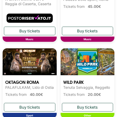
Reggia di Caserta, Caserta
Tickets from
45.00€
Music
Music
OKTAGON ROMA
WILD PARK
PALAFIJLKAM, Lido di Ostia
Tenuta Selvaggia, Reggello
Tickets from
40.00€
Tickets from
20.00€
Sport
Other