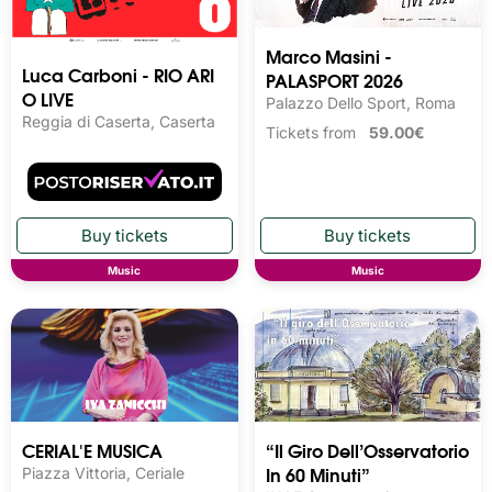
Marco Masini -
Luca Carboni - RIO ARI
PALASPORT 2026
O LIVE
Palazzo Dello Sport, Roma
Reggia di Caserta, Caserta
Tickets from
59.00€
Music
Music
CERIAL'E MUSICA
“Il Giro Dell’Osservatorio
In 60 Minuti”
Piazza Vittoria, Ceriale