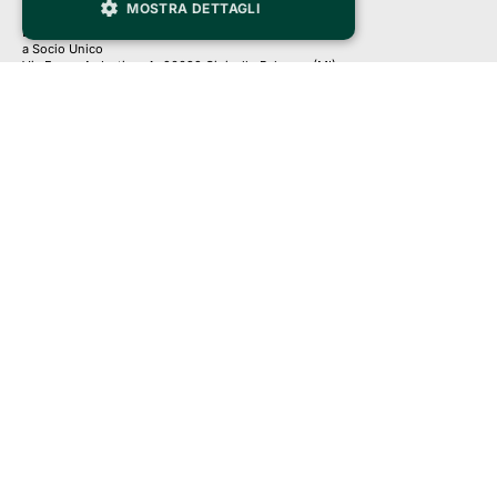
MOSTRA DETTAGLI
Clappit is a trademark of:
Bemils Srl 
a Socio Unico
Via Fosse Ardeatine, 4 -20092 Cinisello Balsamo (MI)
PI 05589050961
Iscr. C.C.I.A.A. Milano R.E.A. 1833471
© 2010-2025 Bemils Srl - All rights reserved
Credits: 
Clappit is based on the Belive 6.2 ticketing platform, certified by the Italian
Revenue Agency (Agenzia delle Entrate) under protocol no. 2025/445474
dated November 6, 2025.
On Clappit your purchases and your data
they are secure and protected by an SSL certificate 
with 128-bit encryption.
Clappit
Help center