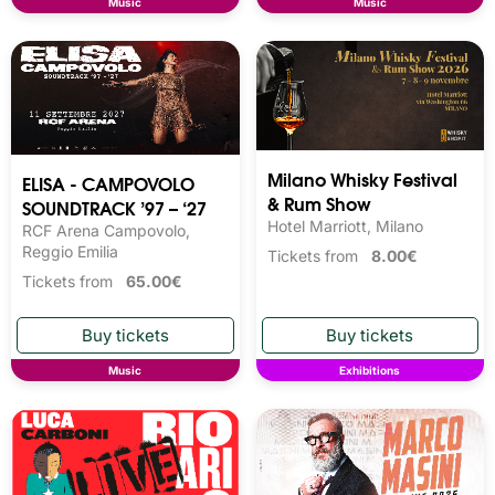
Music
Music
Milano Whisky Festival 
ELISA - CAMPOVOLO
& Rum Show
SOUNDTRACK ’97 – ‘27
Hotel Marriott, Milano
RCF Arena Campovolo,
Reggio Emilia
Tickets from
8.00€
Tickets from
65.00€
Music
Exhibitions