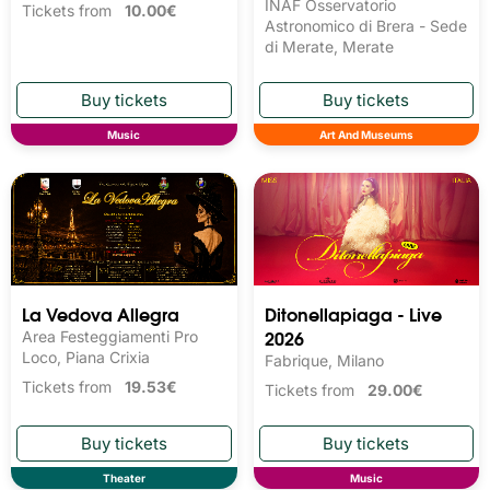
INAF Osservatorio
Tickets from
10.00€
Astronomico di Brera - Sede
di Merate, Merate
Music
Art And Museums
La Vedova Allegra
Ditonellapiaga - Live
2026
Area Festeggiamenti Pro
Loco, Piana Crixia
Fabrique, Milano
Tickets from
19.53€
Tickets from
29.00€
Theater
Music