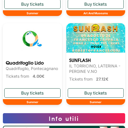
Summer
Art And Museums
SUNFLASH
Quadrifoglio Lido
IL TORRICINO, LATERINA -
Quadrifoglio, Pontecagnano
PERGINE V.NO
Tickets from
4.00€
Tickets from
27.12€
Summer
Summer
Info utili