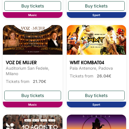
Music
Sport
VOZ DE MUJER
WMT KOMBAT04
Auditorium San Fedele,
Pala Antenore, Padova
Milano
Tickets from
26.04€
Tickets from
21.70€
Music
Sport