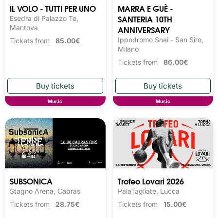
IL VOLO - TUTTI PER UNO
MARRA E GUÈ -
SANTERIA 10TH
Esedra di Palazzo Te,
Mantova
ANNIVERSARY
Ippodromo Snai - San Siro,
Tickets from
85.00€
Milano
Tickets from
86.00€
Music
Music
SUBSONICA
Trofeo Lovari 2026
Stagno Arena, Cabras
PalaTagliate, Lucca
Tickets from
28.75€
Tickets from
15.00€