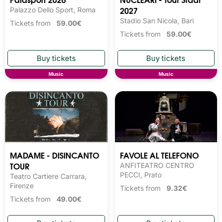
2027
Palazzo Dello Sport, Roma
Stadio San Nicola, Bari
Tickets from
59.00€
Tickets from
59.00€
Music
Music
MADAME - DISINCANTO
FAVOLE AL TELEFONO
TOUR
ANFITEATRO CENTRO
PECCI, Prato
Teatro Cartiere Carrara,
Firenze
Tickets from
9.32€
Tickets from
49.00€