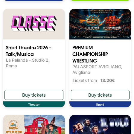
Short Theatre 2026 -
PREMIUM
Talk/Musica
CHAMPIONSHIP
WRESTLING
La Pelanda - Studio 2,
Roma
PALASPORT AVIGLIANO,
Avigliano
Tickets from
13.20€
Theater
Sport