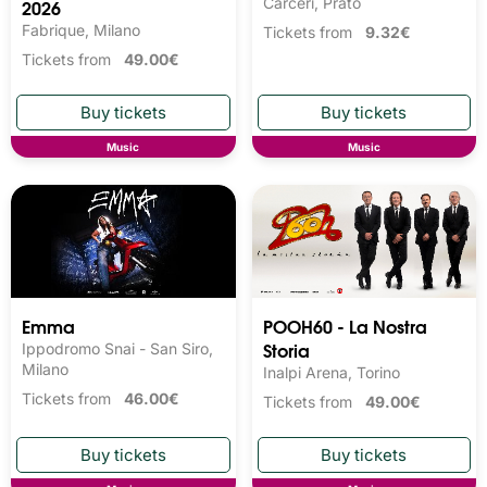
2026
Carceri, Prato
Fabrique, Milano
Tickets from
9.32€
Tickets from
49.00€
Music
Music
Emma
POOH60 - La Nostra
Storia
Ippodromo Snai - San Siro,
Milano
Inalpi Arena, Torino
Tickets from
46.00€
Tickets from
49.00€