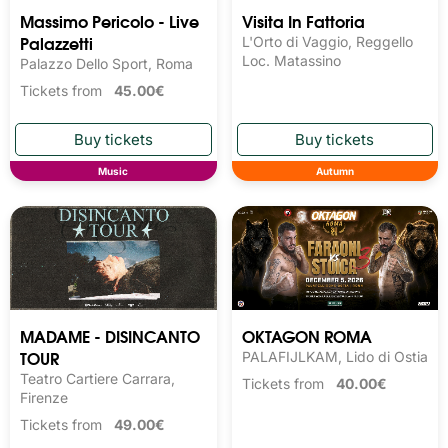
Massimo Pericolo - Live
Visita In Fattoria
Palazzetti
L'Orto di Vaggio, Reggello
Loc. Matassino
Palazzo Dello Sport, Roma
Tickets from
45.00€
Music
Autumn
MADAME - DISINCANTO
OKTAGON ROMA
TOUR
PALAFIJLKAM, Lido di Ostia
Teatro Cartiere Carrara,
Tickets from
40.00€
Firenze
Tickets from
49.00€