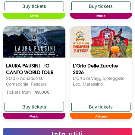
Other
Music
LAURA PAUSINI - IO
L'Orto Delle Zucche
CANTO WORLD TOUR
2026
Stadio Adriatico G.
L'Orto di Vaggio, Reggello
Cornacchia, Pescara
Loc. Matassino
Tickets from
49.00€
Music
Autumn
Info utili