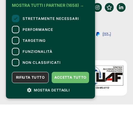
MOSTRA TUTTI I PARTNER
(1658) →
STRETTAMENTE NECESSARI
PERFORMANCE
TARGETING
FUNZIONALITÀ
NON CLASSIFICATI
RIFIUTA TUTTO
ACCETTA TUTTO
MOSTRA DETTAGLI
Clappit is a trademark of:
Bemils Srl 
a Socio Unico
Via Fosse Ardeatine, 4 -20092 Cinisello Balsamo (MI)
PI 05589050961