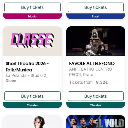
Music
Sport
Short Theatre 2026 -
FAVOLE AL TELEFONO
Talk/Musica
ANFITEATRO CENTRO
PECCI, Prato
La Pelanda - Studio 2,
Roma
Tickets from
9.32€
Theater
Theater