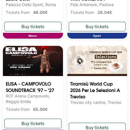
Palazzo Dello Sport, Roma
Pala Antenore, Padova
Tickets from
46.00€
Tickets from
26.04€
Music
Sport
ELISA - CAMPOVOLO
Tiramisù World Cup
SOUNDTRACK ’97 – ‘27
2026 Per Le Selezioni A
Treviso
RCF Arena Campovolo,
Reggio Emilia
Treviso city centre, Treviso
Tickets from
65.00€