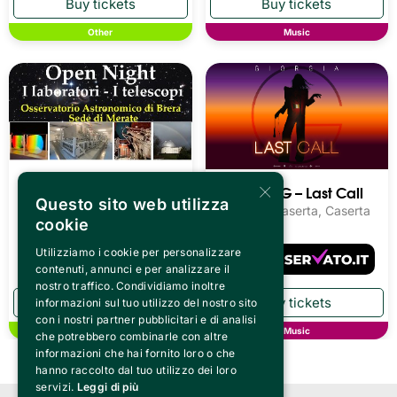
Other
Music
OPEN NIGHT
×
Giorgia – G – Last Call
INAF Osservatorio
Questo sito web utilizza
Reggia di Caserta, Caserta
Astronomico di Brera - Sede
cookie
di Merate, Merate
Utilizziamo i cookie per personalizzare
Tickets from
13.15€
contenuti, annunci e per analizzare il
nostro traffico. Condividiamo inoltre
informazioni sul tuo utilizzo del nostro sito
con i nostri partner pubblicitari e di analisi
Other
Music
che potrebbero combinarle con altre
informazioni che hai fornito loro o che
hanno raccolto dal tuo utilizzo dei loro
servizi.
Leggi di più