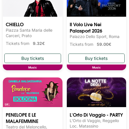
CHIELLO
Il Volo Live Nei
Palasport 2026
Piazza Santa Maria delle
Carceri, Prato
Palazzo Dello Sport, Roma
Tickets from
9.32€
Tickets from
59.00€
Music
Music
PENELOPE E LE
L'Orto Di Vaggio - PARTY
MALAFEMMINE
L'Orto di Vaggio, Reggello
Loc. Matassino
Teatro del Meloncello,