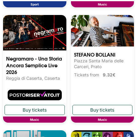
Sport
Music
STEFANO BOLLANI
Negramaro - Una Storia
Piazza Santa Maria delle
Ancora Semplice Live
Carceri, Prato
2026
Tickets from
9.32€
Reggia di Caserta, Caserta
Music
Music