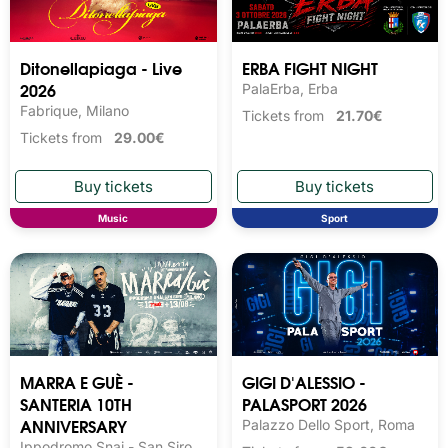
Ditonellapiaga - Live
ERBA FIGHT NIGHT
2026
PalaErba, Erba
Fabrique, Milano
Tickets from
21.70€
Tickets from
29.00€
Music
Sport
MARRA E GUÈ -
GIGI D'ALESSIO -
SANTERIA 10TH
PALASPORT 2026
ANNIVERSARY
Palazzo Dello Sport, Roma
Ippodromo Snai - San Siro,