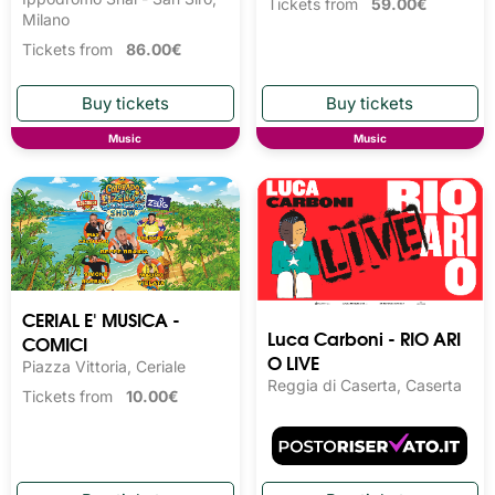
Tickets from
59.00€
Milano
Tickets from
86.00€
Music
Music
CERIAL E' MUSICA -
Luca Carboni - RIO ARI
COMICI
O LIVE
Piazza Vittoria, Ceriale
Reggia di Caserta, Caserta
Tickets from
10.00€