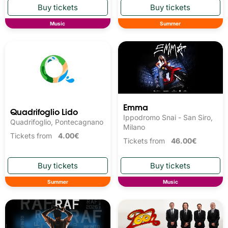
Music
Summer
Emma
Quadrifoglio Lido
Ippodromo Snai - San Siro,
Quadrifoglio, Pontecagnano
Milano
Tickets from
4.00€
Tickets from
46.00€
Summer
Music