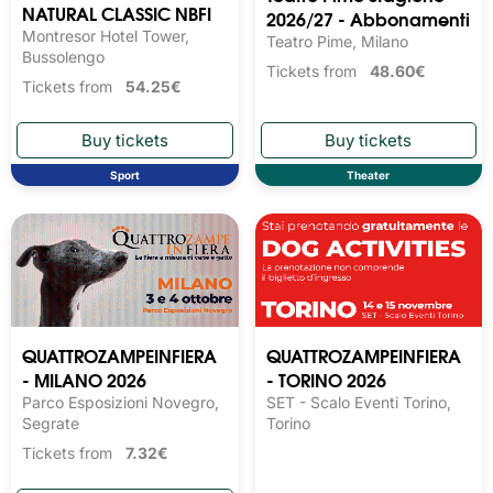
NATURAL CLASSIC NBFI
2026/27 - Abbonamenti
Montresor Hotel Tower,
Teatro Pime, Milano
Bussolengo
Tickets from
48.60€
Tickets from
54.25€
Sport
Theater
QUATTROZAMPEINFIERA
QUATTROZAMPEINFIERA
- MILANO 2026
- TORINO 2026
Parco Esposizioni Novegro,
SET - Scalo Eventi Torino,
Segrate
Torino
Tickets from
7.32€