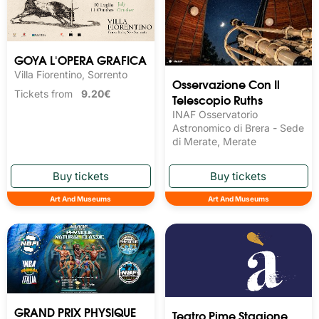
GOYA L'OPERA GRAFICA
Villa Fiorentino, Sorrento
Osservazione Con Il
Tickets from
9.20€
Telescopio Ruths
INAF Osservatorio
Astronomico di Brera - Sede
di Merate, Merate
Art And Museums
Art And Museums
GRAND PRIX PHYSIQUE
Teatro Pime Stagione