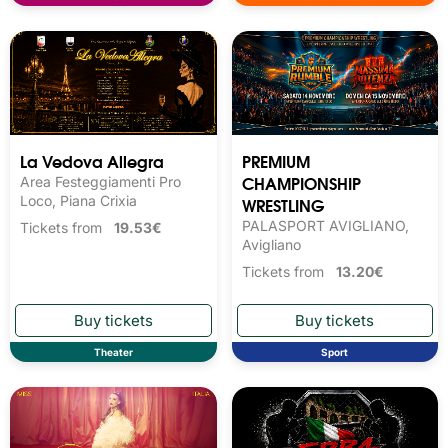
La Vedova Allegra
PREMIUM
CHAMPIONSHIP
Area Festeggiamenti Pro
Loco, Piana Crixia
WRESTLING
PALASPORT AVIGLIANO,
Tickets from
19.53€
Avigliano
Tickets from
13.20€
Theater
Sport