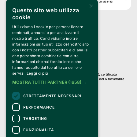
×
Questo sito web utilizza
cookie
Utilizziamo i cookie per personalizzare
Clappit è un marchio di proprietà di:
Bemils Srl 
contenuti, annunci e per analizzare il
a Socio Unico
nostro traffico. Condividiamo inoltre
Via Fosse Ardeatine, 4 -20092 Cinisello Balsamo (MI)
informazioni sul tuo utilizzo del nostro sito
PI 05589050961
con i nostri partner pubblicitari e di analisi
Iscr. C.C.I.A.A. Milano R.E.A. 1833471
© 2010-2025 Bemils Srl - Tutti i diritti riservati
che potrebbero combinarle con altre
informazioni che hai fornito loro o che
Credits: 
hanno raccolto dal tuo utilizzo dei loro
servizi.
Leggi di più
Clappit è basato sulla piattaforma di biglietteria Belive 6.2, certificata
dall’Agenzia delle Entrate con protocollo n. 2025/445474 del 6 novembre
MOSTRA TUTTI I PARTNER
(1658) →
2025.
Su Clappit i tuoi acquisti ed i tuoi dati
STRETTAMENTE NECESSARI
sono sicuri e protetti da un certificato SSL
con crittografia a 128 bit.
PERFORMANCE
TARGETING
FUNZIONALITÀ