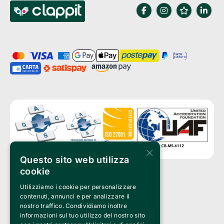
×
Questo sito web utilizza
cookie
Utilizziamo i cookie per personalizzare
Clappit è un marchio di proprietà di:
Bemils Srl 
contenuti, annunci e per analizzare il
a Socio Unico
nostro traffico. Condividiamo inoltre
Via Fosse Ardeatine, 4 -20092 Cinisello Balsamo (MI)
informazioni sul tuo utilizzo del nostro sito
PI 05589050961