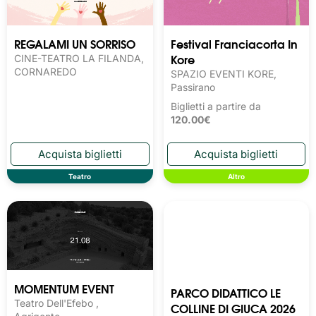
REGALAMI UN SORRISO
Festival Franciacorta In
Kore
CINE-TEATRO LA FILANDA,
CORNAREDO
SPAZIO EVENTI KORE,
Passirano
Biglietti a partire da
120.00€
Teatro
Altro
MOMENTUM EVENT
PARCO DIDATTICO LE
Teatro Dell'Efebo ,
COLLINE DI GIUCA 2026