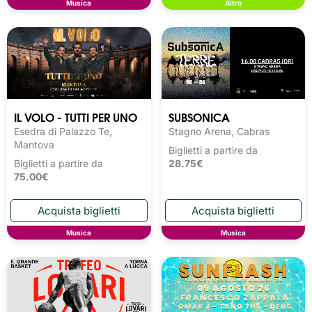
Musica
Altro
IL VOLO - TUTTI PER UNO
SUBSONICA
Esedra di Palazzo Te,
Stagno Arena, Cabras
Mantova
Biglietti a partire da
Biglietti a partire da
28.75€
75.00€
Musica
Musica