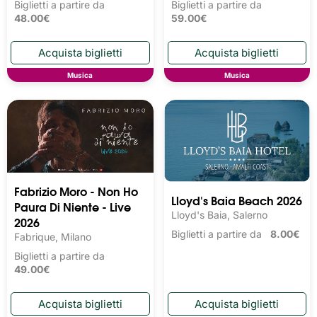
Biglietti a partire da
Biglietti a partire da
48.00€
59.00€
Musica
Musica
Fabrizio Moro - Non Ho
Lloyd's Baia Beach 2026
Paura Di Niente - Live
Lloyd's Baia, Salerno
2026
Biglietti a partire da
8.00€
Fabrique, Milano
Biglietti a partire da
49.00€