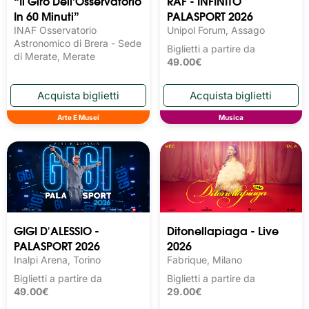
“Il Giro Dell’Osservatorio
RAF - INFINITO
In 60 Minuti”
PALASPORT 2026
INAF Osservatorio
Unipol Forum, Assago
Astronomico di Brera - Sede
Biglietti a partire da
di Merate, Merate
49.00€
Arte E Musei
Musica
GIGI D'ALESSIO -
Ditonellapiaga - Live
PALASPORT 2026
2026
Inalpi Arena, Torino
Fabrique, Milano
Biglietti a partire da
Biglietti a partire da
49.00€
29.00€