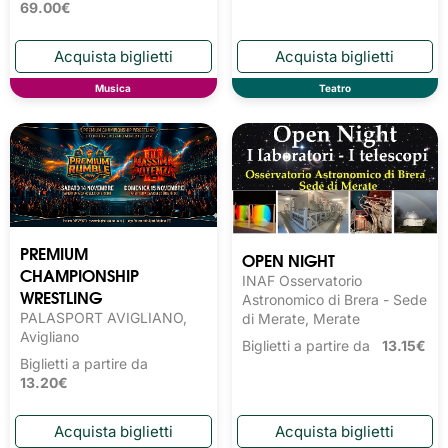
69.00€
Musica
Teatro
PREMIUM
OPEN NIGHT
CHAMPIONSHIP
INAF Osservatorio
WRESTLING
Astronomico di Brera - Sede
PALASPORT AVIGLIANO,
di Merate, Merate
Avigliano
Biglietti a partire da
13.15€
Biglietti a partire da
13.20€