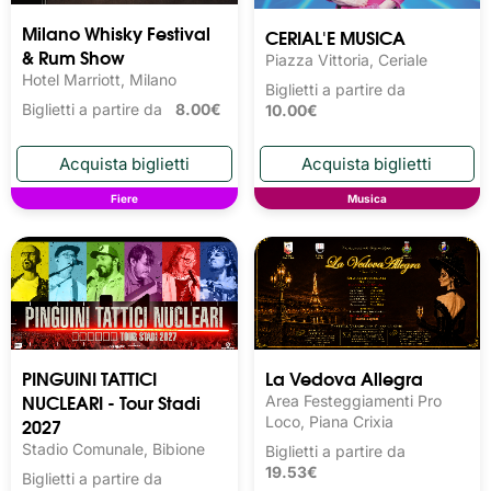
Milano Whisky Festival 
CERIAL'E MUSICA
& Rum Show
Piazza Vittoria, Ceriale
Hotel Marriott, Milano
Biglietti a partire da
Biglietti a partire da
8.00€
10.00€
Fiere
Musica
PINGUINI TATTICI
La Vedova Allegra
NUCLEARI - Tour Stadi
Area Festeggiamenti Pro
2027
Loco, Piana Crixia
Stadio Comunale, Bibione
Biglietti a partire da
19.53€
Biglietti a partire da