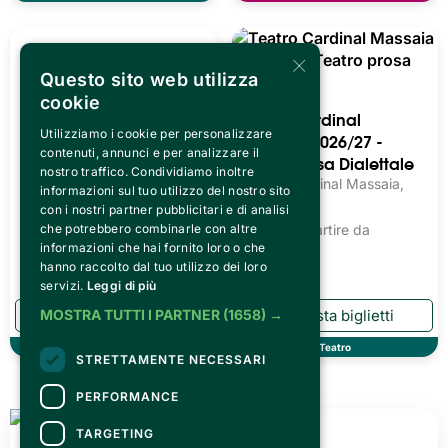
×
Questo sito web utilizza
cookie
Utilizziamo i cookie per personalizzare
Teatro Cardinal
Teatro Cardinal
contenuti, annunci e per analizzare il
nostro traffico. Condividiamo inoltre
Massaia 2026/27 -
Massaia 2026/27 -
informazioni sul tuo utilizzo del nostro sito
Teatro Prosa
Teatro Prosa Dialettale
con i nostri partner pubblicitari e di analisi
Teatro Cardinal Massaia,
Teatro Cardinal Massaia,
che potrebbero combinarle con altre
Torino
Torino
informazioni che hai fornito loro o che
Biglietti a partire da
11.20€
Biglietti a partire da
hanno raccolto dal tuo utilizzo dei loro
13.54€
servizi.
Leggi di più
MOSTRA TUTTI I PARTNER
(1658) →
STRETTAMENTE NECESSARI
Teatro
Teatro
PERFORMANCE
MAGAZINE
TARGETING