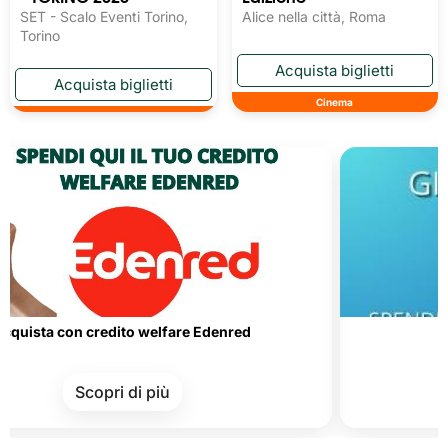
SET - Scalo Eventi Torino,
Alice nella città, Roma
Torino
Cinema
ta con credito welfare Edenred
Carte 
Scopri di più