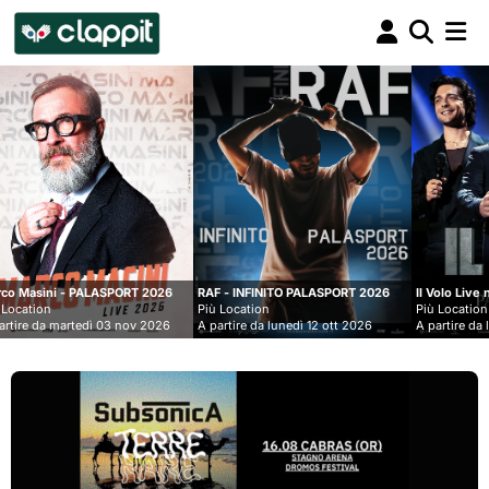
Clappit
biglietteria
ALASPORT 2026
RAF - INFINITO PALASPORT 2026
Il Volo Live nei Palasport 
Più Location
Più Location
dì 03 nov 2026
A partire da lunedì 12 ott 2026
A partire da lunedì 07 dic 