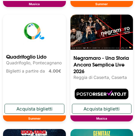
Musica
Summer
Quadrifoglio Lido
Negramaro - Una Storia
Quadrifoglio, Pontecagnano
Ancora Semplice Live
2026
Biglietti a partire da
4.00€
Reggia di Caserta, Caserta
Summer
Musica