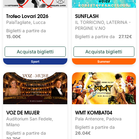
Trofeo Lovari 2026
SUNFLASH
PalaTagliate, Lucca
IL TORRICINO, LATERINA -
PERGINE V.NO
Biglietti a partire da
15.00€
Biglietti a partire da
27.12€
Sport
Summer
VOZ DE MUJER
WMT KOMBAT04
Auditorium San Fedele,
Pala Antenore, Padova
Milano
Biglietti a partire da
Biglietti a partire da
26.04€
21.70€