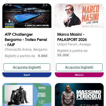
ATP Challenger
Marco Masini -
Bergamo - Trofeo Perrel
PALASPORT 2026
- FAIP
Unipol Forum, Assago
ChorusLife Arena, Bergamo
Biglietti a partire da
55.00€
Biglietti a partire da
9.66€
Sport
Musica