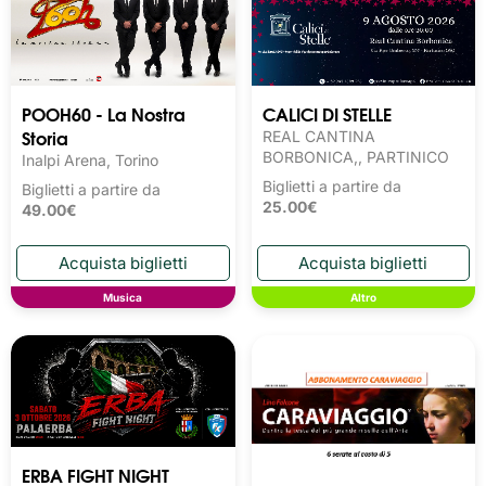
POOH60 - La Nostra
CALICI DI STELLE
Storia
REAL CANTINA
BORBONICA,, PARTINICO
Inalpi Arena, Torino
Biglietti a partire da
Biglietti a partire da
25.00€
49.00€
Musica
Altro
ERBA FIGHT NIGHT