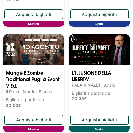
Musica
Sport
Mangé E Zombé -
L'ILLUSIONE DELLA
Traditional Puglia Event
LIBERTA'
V Ed.
PALA RINALDI , Anzio
Il Parco, Martina Franca
Biglietti a partire da
30.38€
Biglietti a partire da
20.00€
Musica
Teatro