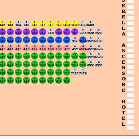
E
R
E
L
1
1
1
1
1
1
1
1
1
1
1
1
142
143
144
145
146
147
148
149
149A
149B
149C
149D
L
2
2
2
2
2
2
2
2
2
2
2
2
2
A
242
243
244
245
246
247
248
249
250
251
251A
251B
251C
3
3
3
3
3
3
3
3
3
3
3
3
3
352C
343
344
345
346
347
348
349
350
351
352
352A
352B
A
4
4
4
4
4
4
4
4
4
4
4
4
4
452C
443
444
445
446
447
448
449
450
451
452
452A
452B
S
5
5
5
5
5
5
5
5
5
5
5
5
5
C
552C
543
544
545
546
547
548
549
550
551
552
552A
552B
E
6
6
6
6
6
6
6
6
6
6
6
6
6
643
644
645
646
647
648
649
650
651
651A
651B
651C
651D
N
7
7
7
7
7
7
7
7
7
7
7
S
739
740
741
742
743
744
745
746
747
747A
747B
O
8
8
8
8
8
8
8
8
8
821
822
823
824
825
826
827
828
829
R
E
H
O
T
E
L