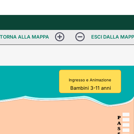
Ingresso e Animazione
Bambini 3-11 anni
P
A
S
S