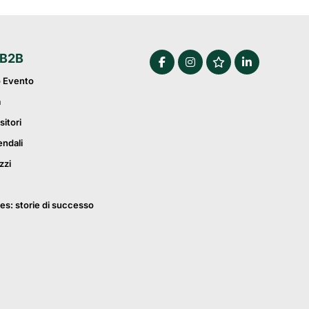
 B2B
o Evento
a
sitori
endali
zzi
es: storie di successo