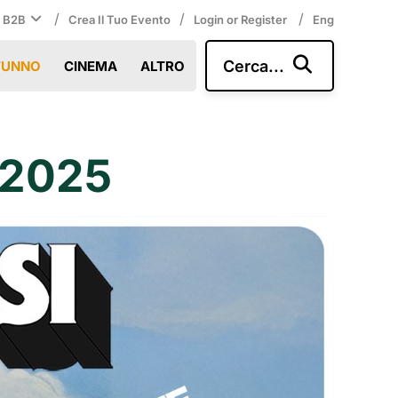
/
/
/
i B2B
Crea Il Tuo Evento
Login or Register
Eng
Cerca...
TUNNO
CINEMA
ALTRO
 2025