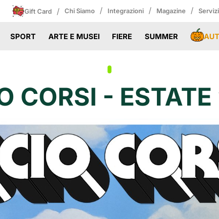
/
/
/
/
Chi Siamo
Integrazioni
Magazine
Serviz
Gift Card
AU
SPORT
ARTE E MUSEI
FIERE
SUMMER
O CORSI - ESTATE