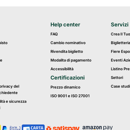
Help center
Servizi
FAQ
Crea Il Tu
uisto
Cambio nominativo
Biglietteri
Rivendita biglietto
Fiere Espo
ie
Modalita di pagamento
Eventi Azi
Accessibilità
Listino Pre
Certificazioni
Settori
privacy del
Case studi
Prezzo dinamico
ichiedente
ISO 9001 e ISO 27001
lità e sicurezza
i