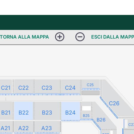
C25
C21
C22
C23
C24
C26
B21
B22
B23
B24
B25
B26
C2
A21
A22
A23