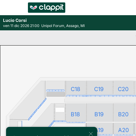
Lucio Corsi
ven 11 dic 2026 21:00
Unipol Forum, Assago, MI
C18
C19
C20
B18
B19
B20
A19
A20
×