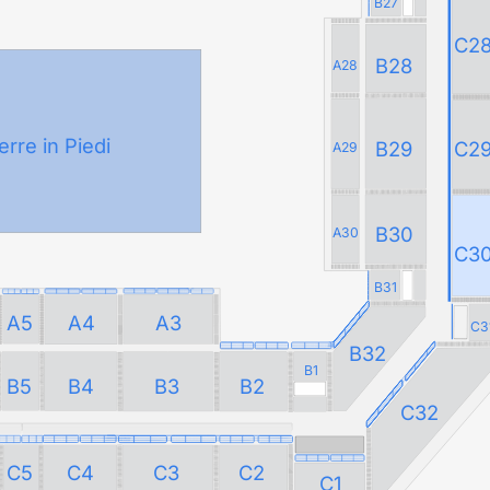
B27
C2
B28
A28
erre in Piedi
B29
C2
A29
B30
A30
C3
B31
A5
A4
A3
C3
B32
B1
B5
B4
B3
B2
C32
C5
C4
C3
C2
C1