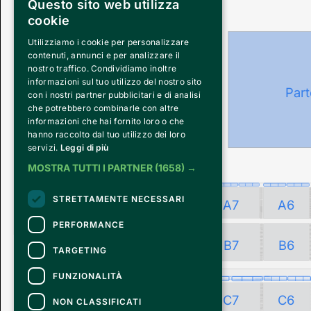
Questo sito web utilizza
cookie
Utilizziamo i cookie per personalizzare
contenuti, annunci e per analizzare il
PALCO 
nostro traffico. Condividiamo inoltre
informazioni sul tuo utilizzo del nostro sito
Part
con i nostri partner pubblicitari e di analisi
che potrebbero combinarle con altre
informazioni che hai fornito loro o che
hanno raccolto dal tuo utilizzo dei loro
servizi.
Leggi di più
MOSTRA TUTTI I PARTNER
(1658) →
STRETTAMENTE NECESSARI
A7
A6
PERFORMANCE
B8
B7
B6
TARGETING
FUNZIONALITÀ
C8
C7
C6
NON CLASSIFICATI