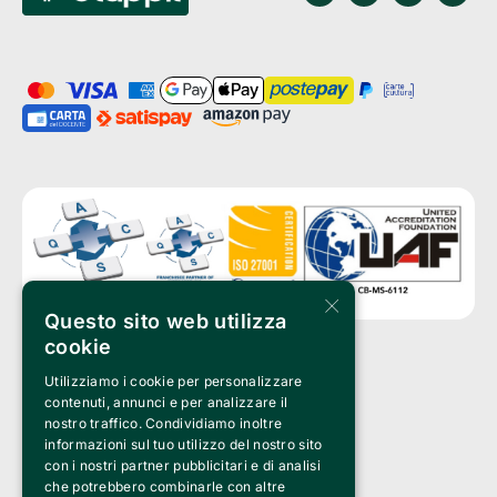
×
Questo sito web utilizza
cookie
Utilizziamo i cookie per personalizzare
Clappit è un marchio di proprietà di:
Bemils Srl 
contenuti, annunci e per analizzare il
a Socio Unico
nostro traffico. Condividiamo inoltre
Via Fosse Ardeatine, 4 -20092 Cinisello Balsamo (MI)
informazioni sul tuo utilizzo del nostro sito
PI 05589050961
con i nostri partner pubblicitari e di analisi
Iscr. C.C.I.A.A. Milano R.E.A. 1833471
© 2010-2025 Bemils Srl - Tutti i diritti riservati
che potrebbero combinarle con altre