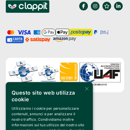
×
Questo sito web utilizza
cookie
Utilizziamo i cookie per personalizzare
Clappit è un marchio di proprietà di:
Bemils Srl 
contenuti, annunci e per analizzare il
a Socio Unico
nostro traffico. Condividiamo inoltre
Via Fosse Ardeatine, 4 -20092 Cinisello Balsamo (MI)
informazioni sul tuo utilizzo del nostro sito
PI 05589050961