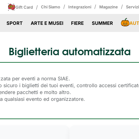
/
/
/
/
Chi Siamo
Integrazioni
Magazine
Serviz
Gift Card
AU
SPORT
ARTE E MUSEI
FIERE
SUMMER
Biglietteria automatizzata
tizzata per eventi a norma SIAE.
sicuro i biglietti dei tuoi eventi, controllo accessi certifica
vendere pacchetti e molto altro.
ta a qualsiasi evento ed organizzatore.