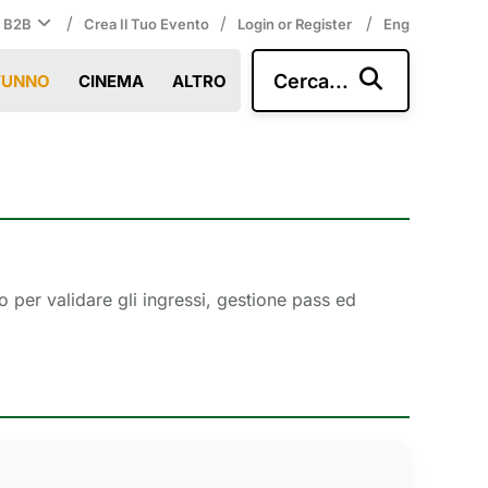
/
/
/
i B2B
Crea Il Tuo Evento
Login or Register
Eng
Cerca...
TUNNO
CINEMA
ALTRO
to per validare gli ingressi, gestione pass ed