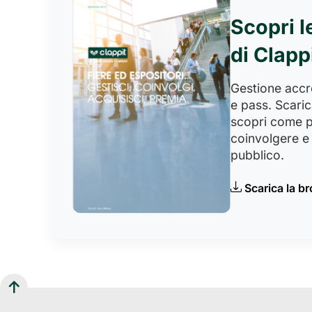
Scopri l
di Clapp
Gestione accred
e pass. Scaric
scopri come p
coinvolgere e 
pubblico.
Scarica la b