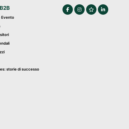
 B2B
o Evento
a
sitori
endali
zzi
es: storie di successo