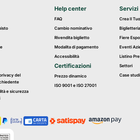
Help center
Servizi
FAQ
Crea Il Tu
uisto
Cambio nominativo
Biglietteri
Rivendita biglietto
Fiere Espo
ie
Modalita di pagamento
Eventi Azi
Accessibilità
Listino Pre
Certificazioni
Settori
privacy del
Case studi
Prezzo dinamico
ichiedente
ISO 9001 e ISO 27001
lità e sicurezza
i