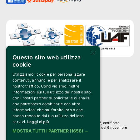
×
Questo sito web utilizza
cookie
Utilizziamo i cookie per personalizzare
Clappit è un marchio di proprietà di:
Bemils Srl 
contenuti, annunci e per analizzare il
a Socio Unico
nostro traffico. Condividiamo inoltre
Via Fosse Ardeatine, 4 -20092 Cinisello Balsamo (MI)
informazioni sul tuo utilizzo del nostro sito
PI 05589050961
con i nostri partner pubblicitari e di analisi
Iscr. C.C.I.A.A. Milano R.E.A. 1833471
© 2010-2025 Bemils Srl - Tutti i diritti riservati
che potrebbero combinarle con altre
informazioni che hai fornito loro o che
Credits: 
hanno raccolto dal tuo utilizzo dei loro
servizi.
Leggi di più
Clappit è basato sulla piattaforma di biglietteria Belive 6.2, certificata
dall’Agenzia delle Entrate con protocollo n. 2025/445474 del 6 novembre
MOSTRA TUTTI I PARTNER
(1658) →
2025.
Su Clappit i tuoi acquisti ed i tuoi dati