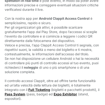
spettatori in real time
e post evento, in modo da poter avere 
informazioni precise e correggere eventuali situazioni critiche
verificatesi durante il live.
Con la nostra app per
Android Clappit Access Control
è 
semplicissimo, rapido e sicuro.
Per gli organizzatori già attivi, è possibile scaricare 
gratuitamente l'app dal Play Store, dopo l’accesso si sceglie
l'evento da controllare e si comincia a leggere i codici QR
direttamente dalla fotocamera del dispositivo.
Veloce e precisa, l'app Clappit Access Control ti segnala, con
rispettivi suoni, la validità o meno del biglietto e ti mostra,
contestualmente, le informazioni dell'accesso del titolo.
Se non hai disposizione un cellulare Android o hai la necessità 
di controllare più punti di controllo accessi al tuo evento, puoi
richiederci il
noleggio
di uno o più smartphone o di una 
soluzione completa.
Il controllo accessi Clappit, oltre ad offrire tante funzionalità 
ed un’alta velocità della lettura dei biglietti, è totalmente
integrato con il
Full Ticketing
(biglietti e pacchetti prodotti), il 
Pass System
(pass, badge) ed 
Expo Exhibitor
(stand, 
espositori).