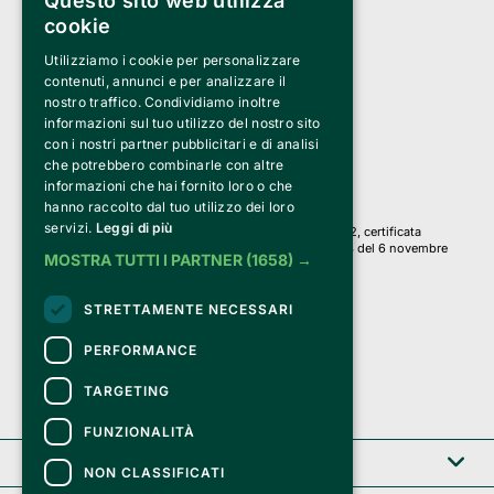
Questo sito web utilizza
cookie
Utilizziamo i cookie per personalizzare
Clappit è un marchio di proprietà di:
Bemils Srl 
contenuti, annunci e per analizzare il
a Socio Unico
nostro traffico. Condividiamo inoltre
Via Fosse Ardeatine, 4 -20092 Cinisello Balsamo (MI)
informazioni sul tuo utilizzo del nostro sito
PI 05589050961
con i nostri partner pubblicitari e di analisi
Iscr. C.C.I.A.A. Milano R.E.A. 1833471
© 2010-2025 Bemils Srl - Tutti i diritti riservati
che potrebbero combinarle con altre
informazioni che hai fornito loro o che
Credits: 
hanno raccolto dal tuo utilizzo dei loro
servizi.
Leggi di più
Clappit è basato sulla piattaforma di biglietteria Belive 6.2, certificata
dall’Agenzia delle Entrate con protocollo n. 2025/445474 del 6 novembre
MOSTRA TUTTI I PARTNER
(1658) →
2025.
Su Clappit i tuoi acquisti ed i tuoi dati
STRETTAMENTE NECESSARI
sono sicuri e protetti da un certificato SSL
con crittografia a 128 bit.
PERFORMANCE
TARGETING
FUNZIONALITÀ
Clappit
NON CLASSIFICATI