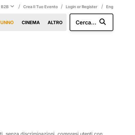
/
/
/
i B2B
Crea Il Tuo Evento
Login or Register
Eng
Cerca...
TUNNO
CINEMA
ALTRO
tti, senza discriminazioni, compresi utenti con