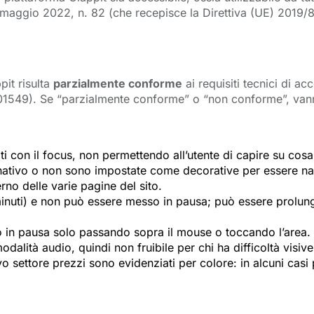
7 maggio 2022, n. 82 (che recepisce la Direttiva (UE) 2019/88
pit risulta
parzialmente conforme
ai requisiti tecnici di acc
01549). Se “parzialmente conforme” o “non conforme”, vanno 
i con il focus, non permettendo all’utente di capire su cosa 
nativo o non sono impostate come decorative per essere nas
rno delle varie pagine del sito.
20 minuti) e non può essere messo in pausa; può essere prol
 in pausa solo passando sopra il mouse o toccando l’area.
dalità audio, quindi non fruibile per chi ha difficoltà visive
vo settore prezzi sono evidenziati per colore: in alcuni casi p