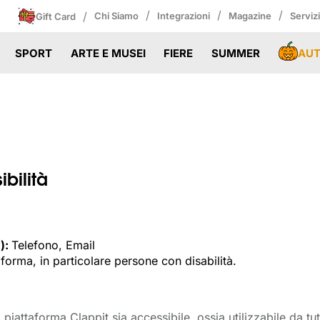
/
/
/
/
Chi Siamo
Integrazioni
Magazine
Serviz
Gift Card
AU
SPORT
ARTE E MUSEI
FIERE
SUMMER
bilità
):
Telefono, Email
aforma, in particolare persone con disabilità.
 piattaforma Clappit sia accessibile, ossia utilizzabile da tu