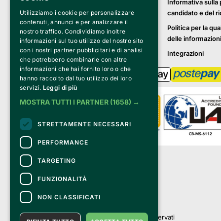
Informativa sulla 
Utilizziamo i cookie per personalizzare
candidato e del r
contenuti, annunci e per analizzare il
Politica per la qua
nostro traffico. Condividiamo inoltre
delle informazion
informazioni sul tuo utilizzo del nostro sito
con i nostri partner pubblicitari e di analisi
Integrazioni
che potrebbero combinarle con altre
informazioni che hai fornito loro o che
hanno raccolto dal tuo utilizzo dei loro
servizi.
Leggi di più
MOSTRA TUTTI I PARTNER
(1658) →
STRETTAMENTE NECESSARI
PERFORMANCE
Clappit è un marchio di proprietà di:
TARGETING
Bemils Srl 
a Socio Unico
FUNZIONALITÀ
Via Fosse Ardeatine, 4 -20092 Cinisello 
Balsamo (MI)
NON CLASSIFICATI
PI 05589050961
Iscr. C.C.I.A.A. Milano R.E.A. 1833471
© 2010-2025 Bemils Srl - Tutti i diritti riservati