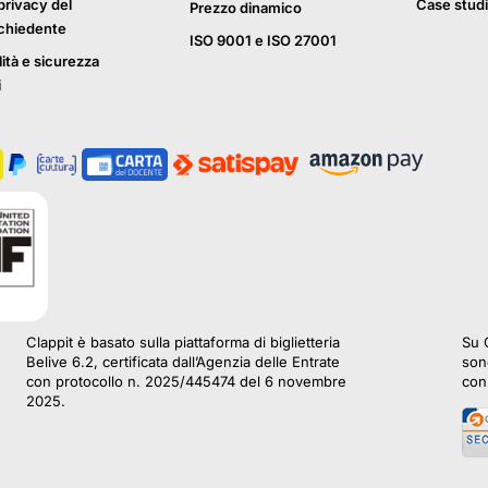
privacy del
Case studi
Prezzo dinamico
ichiedente
ISO 9001 e ISO 27001
lità e sicurezza
i
Clappit è basato sulla piattaforma di biglietteria
Su C
Belive 6.2, certificata dall’Agenzia delle Entrate
sono
con protocollo n. 2025/445474 del 6 novembre
con 
2025.