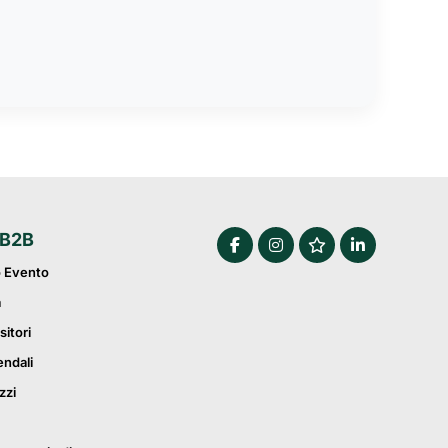
 B2B
o Evento
a
sitori
endali
zzi