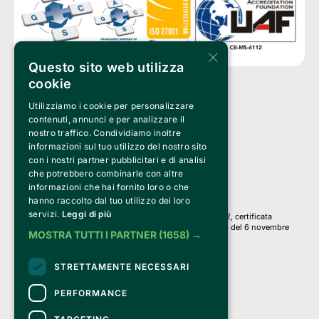
×
Questo sito web utilizza
cookie
Utilizziamo i cookie per personalizzare
Clappit è un marchio di proprietà di:
Bemils Srl 
contenuti, annunci e per analizzare il
a Socio Unico
nostro traffico. Condividiamo inoltre
Via Fosse Ardeatine, 4 -20092 Cinisello Balsamo (MI)
informazioni sul tuo utilizzo del nostro sito
PI 05589050961
con i nostri partner pubblicitari e di analisi
Iscr. C.C.I.A.A. Milano R.E.A. 1833471
© 2010-2025 Bemils Srl - Tutti i diritti riservati
che potrebbero combinarle con altre
informazioni che hai fornito loro o che
Credits: 
hanno raccolto dal tuo utilizzo dei loro
servizi.
Leggi di più
Clappit è basato sulla piattaforma di biglietteria Belive 6.2, certificata
dall’Agenzia delle Entrate con protocollo n. 2025/445474 del 6 novembre
MOSTRA TUTTI I PARTNER
(1658) →
2025.
Su Clappit i tuoi acquisti ed i tuoi dati
STRETTAMENTE NECESSARI
sono sicuri e protetti da un certificato SSL
con crittografia a 128 bit.
PERFORMANCE