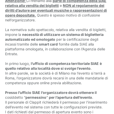
Attenzione!
Ci riferiamo alla
parte
d
i competenza della SIAE
relativa alla vendita dei biglietti
e 
NON
al regolamento dei
diritti d’autore per eventuali musiche o rappresentazioni di
opere depositate.
Questo è spesso motivo di confusione 
nell’organizzatore.
La normativa sullo spettacolo, relativa alla vendita di biglietti,
impone la
necessità di utilizzare un sistema di biglietteria
automatizzato ed omologato
per la certificazione degli 
incassi tramite delle
smart card
fornite dalla SIAE alla 
piattaforma omologata, in collaborazione con l’Agenzia delle
Entrate.
In primo luogo,
l’ufficio di competenza territoriale SIAE
è
quello relativo alla località dove si svolge l’evento
.
In altre parole, se la società è di Milano ma l’evento si terrà a
Roma, l’organizzatore dovrà recarsi in una delle mandatarie di
competenza oppure online previa abilitazione.
Presso l’ufficio SIAE l’organizzatore dovrà ottenere il
cosiddetto “
permessino
”
per l’apertura dell’evento
.
Il personale di Clappit richiederà il permesso per l’inserimento
dell’evento nel sistema con tutte le configurazioni previste.
I dati richiesti dal permesso di apertura evento sono i