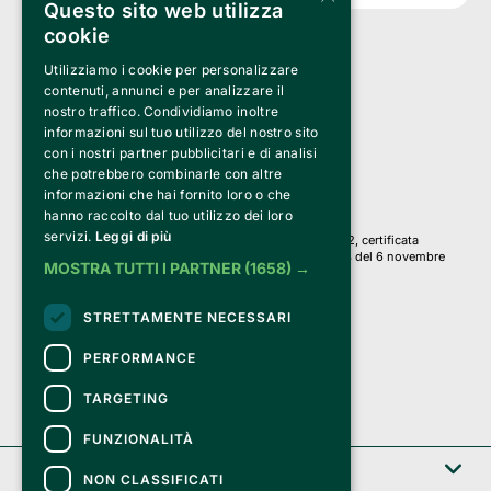
Questo sito web utilizza
cookie
Utilizziamo i cookie per personalizzare
Clappit è un marchio di proprietà di:
Bemils Srl 
contenuti, annunci e per analizzare il
a Socio Unico
nostro traffico. Condividiamo inoltre
Via Fosse Ardeatine, 4 -20092 Cinisello Balsamo (MI)
informazioni sul tuo utilizzo del nostro sito
PI 05589050961
con i nostri partner pubblicitari e di analisi
Iscr. C.C.I.A.A. Milano R.E.A. 1833471
© 2010-2025 Bemils Srl - Tutti i diritti riservati
che potrebbero combinarle con altre
informazioni che hai fornito loro o che
Credits: 
hanno raccolto dal tuo utilizzo dei loro
servizi.
Leggi di più
Clappit è basato sulla piattaforma di biglietteria Belive 6.2, certificata
dall’Agenzia delle Entrate con protocollo n. 2025/445474 del 6 novembre
MOSTRA TUTTI I PARTNER
(1658) →
2025.
Su Clappit i tuoi acquisti ed i tuoi dati
STRETTAMENTE NECESSARI
sono sicuri e protetti da un certificato SSL
con crittografia a 128 bit.
PERFORMANCE
TARGETING
FUNZIONALITÀ
Clappit
NON CLASSIFICATI