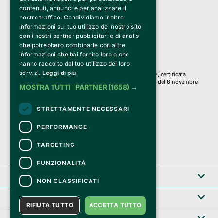
Bemils Srl 
contenuti, annunci e per analizzare il
a Socio Unico
nostro traffico. Condividiamo inoltre
Via Fosse Ardeatine, 4 -20092 Cinisello Balsamo (MI)
informazioni sul tuo utilizzo del nostro sito
PI 05589050961
con i nostri partner pubblicitari e di analisi
Iscr. C.C.I.A.A. Milano R.E.A. 1833471
© 2010-2025 Bemils Srl - Tutti i diritti riservati
che potrebbero combinarle con altre
informazioni che hai fornito loro o che
Credits: 
hanno raccolto dal tuo utilizzo dei loro
servizi.
Leggi di più
Clappit è basato sulla piattaforma di biglietteria Belive 6.2, certificata
dall’Agenzia delle Entrate con protocollo n. 2025/445474 del 6 novembre
MOSTRA TUTTI I PARTNER
(1658) →
2025.
Su Clappit i tuoi acquisti ed i tuoi dati
STRETTAMENTE NECESSARI
sono sicuri e protetti da un certificato SSL
con crittografia a 128 bit.
PERFORMANCE
TARGETING
FUNZIONALITÀ
Clappit
NON CLASSIFICATI
Help center
RIFIUTA TUTTO
ACCETTA TUTTO