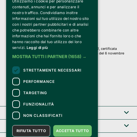
Utilizziamo i cookie per personalizzare
Clappit è un marchio di proprietà di:
Bemils Srl 
contenuti, annunci e per analizzare il
a Socio Unico
nostro traffico. Condividiamo inoltre
Via Fosse Ardeatine, 4 -20092 Cinisello Balsamo (MI)
informazioni sul tuo utilizzo del nostro sito
PI 05589050961
con i nostri partner pubblicitari e di analisi
Iscr. C.C.I.A.A. Milano R.E.A. 1833471
© 2010-2025 Bemils Srl - Tutti i diritti riservati
che potrebbero combinarle con altre
informazioni che hai fornito loro o che
Credits: 
hanno raccolto dal tuo utilizzo dei loro
servizi.
Leggi di più
Clappit è basato sulla piattaforma di biglietteria Belive 6.2, certificata
dall’Agenzia delle Entrate con protocollo n. 2025/445474 del 6 novembre
MOSTRA TUTTI I PARTNER
(1658) →
2025.
Su Clappit i tuoi acquisti ed i tuoi dati
STRETTAMENTE NECESSARI
sono sicuri e protetti da un certificato SSL
con crittografia a 128 bit.
PERFORMANCE
TARGETING
FUNZIONALITÀ
Clappit
NON CLASSIFICATI
Help center
RIFIUTA TUTTO
ACCETTA TUTTO