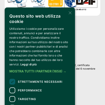
×
Questo sito web utilizza
cookie
Utilizziamo i cookie per personalizzare
Clappit è un marchio di proprietà di:
Bemils Srl 
contenuti, annunci e per analizzare il
a Socio Unico
nostro traffico. Condividiamo inoltre
Via Fosse Ardeatine, 4 -20092 Cinisello Balsamo (MI)
informazioni sul tuo utilizzo del nostro sito
PI 05589050961
con i nostri partner pubblicitari e di analisi
Iscr. C.C.I.A.A. Milano R.E.A. 1833471
© 2010-2025 Bemils Srl - Tutti i diritti riservati
che potrebbero combinarle con altre
informazioni che hai fornito loro o che
Credits: 
hanno raccolto dal tuo utilizzo dei loro
servizi.
Leggi di più
Clappit è basato sulla piattaforma di biglietteria Belive 6.2, certificata
dall’Agenzia delle Entrate con protocollo n. 2025/445474 del 6 novembre
MOSTRA TUTTI I PARTNER
(1658) →
2025.
Su Clappit i tuoi acquisti ed i tuoi dati
STRETTAMENTE NECESSARI
sono sicuri e protetti da un certificato SSL
con crittografia a 128 bit.
PERFORMANCE
TARGETING