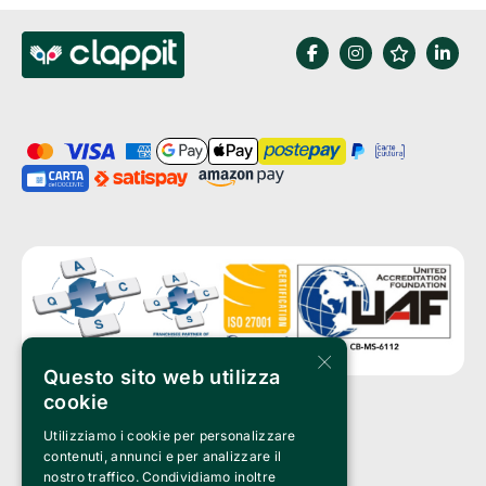
×
Questo sito web utilizza
cookie
Utilizziamo i cookie per personalizzare
Clappit è un marchio di proprietà di:
Bemils Srl 
contenuti, annunci e per analizzare il
a Socio Unico
nostro traffico. Condividiamo inoltre
Via Fosse Ardeatine, 4 -20092 Cinisello Balsamo (MI)