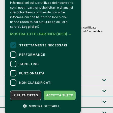
informazioni sul tuo utilizzo del nostro sito
PI 05589050961
con i nostri partner pubblicitari e di analisi
Iscr. C.C.I.A.A. Milano R.E.A. 1833471
© 2010-2025 Bemils Srl - Tutti i diritti riservati
che potrebbero combinarle con altre
informazioni che hai fornito loro o che
Credits: 
hanno raccolto dal tuo utilizzo dei loro
servizi.
Leggi di più
Clappit è basato sulla piattaforma di biglietteria Belive 6.2, certificata
dall’Agenzia delle Entrate con protocollo n. 2025/445474 del 6 novembre
MOSTRA TUTTI I PARTNER
(1658) →
2025.
Su Clappit i tuoi acquisti ed i tuoi dati
STRETTAMENTE NECESSARI
sono sicuri e protetti da un certificato SSL
con crittografia a 128 bit.
PERFORMANCE
TARGETING
FUNZIONALITÀ
Clappit
NON CLASSIFICATI
Help center
RIFIUTA TUTTO
ACCETTA TUTTO
Servizi B2B
MOSTRA DETTAGLI
Certificazioni